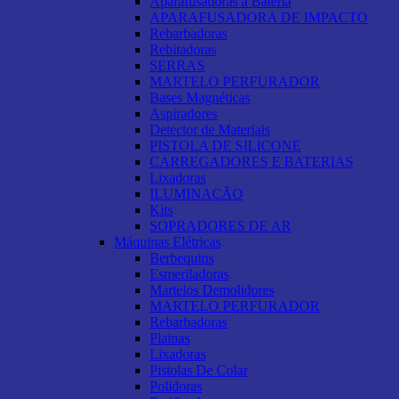
Aparafusadoras a Bateria
APARAFUSADORA DE IMPACTO
Rebarbadoras
Rebitadoras
SERRAS
MARTELO PERFURADOR
Bases Magnéticas
Aspiradores
Detector de Materiais
PISTOLA DE SILICONE
CARREGADORES E BATERIAS
Lixadoras
ILUMINAÇÃO
Kits
SOPRADORES DE AR
Máquinas Elétricas
Berbequins
Esmeriladoras
Martelos Demolidores
MARTELO PERFURADOR
Rebarbadoras
Plainas
Lixadoras
Pistolas De Colar
Polidoras