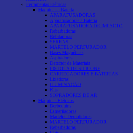
Ferramentas Elétricas
Máquinas a Bateria
APARAFUSADORAS
Aparafusadoras a Bateria
APARAFUSADORA DE IMPACTO
Rebarbadoras
Rebitadoras
SERRAS
MARTELO PERFURADOR
Bases Magnéticas
Aspiradores
Detector de Materiais
PISTOLA DE SILICONE
CARREGADORES E BATERIAS
Lixadoras
ILUMINAÇÃO
Kits
SOPRADORES DE AR
Máquinas Elétricas
Berbequins
Esmeriladoras
Martelos Demolidores
MARTELO PERFURADOR
Rebarbadoras
Plainas