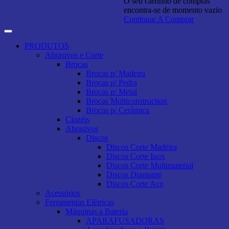
O seu carrinho de compras
encontra-se de momento vazio
Continuar A Comprar
PRODUTOS
Abrasivos e Corte
Brocas
Brocas p/ Madeira
Brocas p/ Pedra
Brocas p/ Metal
Brocas Multiconstruction
Brocas p/ Cerâmica
Cinzéis
Abrasivos
Discos
Discos Corte Madeira
Discos Corte Inox
Discos Corte Multimaterial
Discos Diamante
Discos Corte Aço
Acessórios
Ferramentas Elétricas
Máquinas a Bateria
APARAFUSADORAS