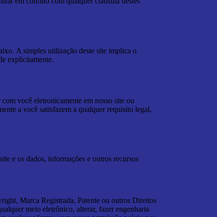
trar em conflito com qualquer cláusula destes
ixo. A simples utilização deste site implica o
e explicitamente.
r com você eletronicamente em nosso site ou
nte a você satisfazem a qualquer requisito legal,
site e os dados, informações e outros recursos
ight, Marca Registrada, Patente ou outros Direitos
 qualquer meio eletrônico, alterar, fazer engenharia