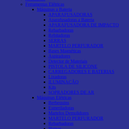
Ferramentas Elétricas
Máquinas a Bateria
APARAFUSADORAS
Aparafusadoras a Bateria
APARAFUSADORA DE IMPACTO
Rebarbadoras
Rebitadoras
SERRAS
MARTELO PERFURADOR
Bases Magnéticas
Aspiradores
Detector de Materiais
PISTOLA DE SILICONE
CARREGADORES E BATERIAS
Lixadoras
ILUMINAÇÃO
Kits
SOPRADORES DE AR
Máquinas Elétricas
Berbequins
Esmeriladoras
Martelos Demolidores
MARTELO PERFURADOR
Rebarbadoras
Plainas