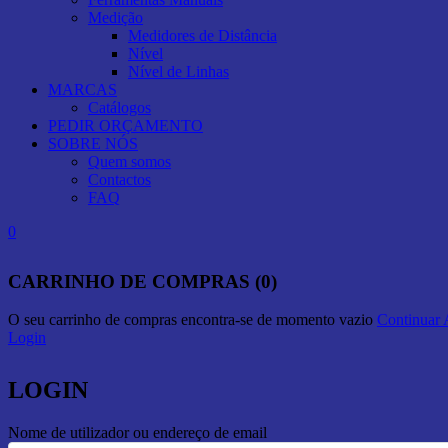
Medição
Medidores de Distância
Nível
Nível de Linhas
MARCAS
Catálogos
PEDIR ORÇAMENTO
SOBRE NÓS
Quem somos
Contactos
FAQ
0
CARRINHO DE COMPRAS (0)
O seu carrinho de compras encontra-se de momento vazio
Continuar
Login
LOGIN
Nome de utilizador ou endereço de email