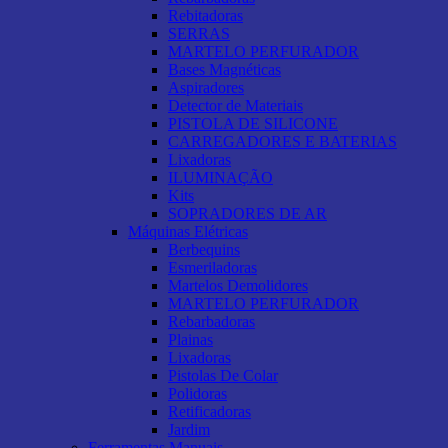
Rebitadoras
SERRAS
MARTELO PERFURADOR
Bases Magnéticas
Aspiradores
Detector de Materiais
PISTOLA DE SILICONE
CARREGADORES E BATERIAS
Lixadoras
ILUMINAÇÃO
Kits
SOPRADORES DE AR
Máquinas Elétricas
Berbequins
Esmeriladoras
Martelos Demolidores
MARTELO PERFURADOR
Rebarbadoras
Plainas
Lixadoras
Pistolas De Colar
Polidoras
Retificadoras
Jardim
Ferramentas Manuais