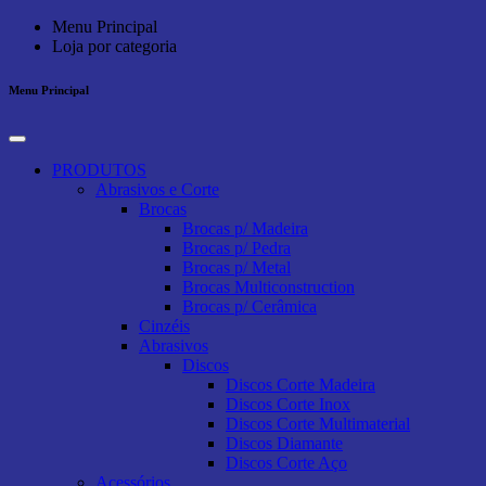
Menu Principal
Loja por categoria
Menu Principal
PRODUTOS
Abrasivos e Corte
Brocas
Brocas p/ Madeira
Brocas p/ Pedra
Brocas p/ Metal
Brocas Multiconstruction
Brocas p/ Cerâmica
Cinzéis
Abrasivos
Discos
Discos Corte Madeira
Discos Corte Inox
Discos Corte Multimaterial
Discos Diamante
Discos Corte Aço
Acessórios