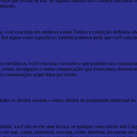
iços que receba de nós. Se alguma cláusula dos contratos adicionais en
alecerão.
orma, você concorda em obedecer a estes Termos e condições definidos aba
. Em alguns casos específicos, também podemos pedir que você concord
eios eletrônicos, você concorda e reconhece que podemos nos comunica
avisos, divulgações e outras comunicações que fornecemos eletronicame
is comunicações sejam feitas por escrito.
os os direitos autorais e outros direitos de propriedade intelectual no 
rário, você não recebe uma licença ou qualquer outro direito sob Copyr
 vai usar, copiar, reproduzir, executar, exibir, distribuir, incorporar em