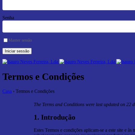
Senha
Manter sessão
Termos e Condições
Casa
›
Termos e Condições
The Terms and Conditions were last updated on 22 d
1. Introdução
Estes Termos e condições aplicam-se a este site e às 