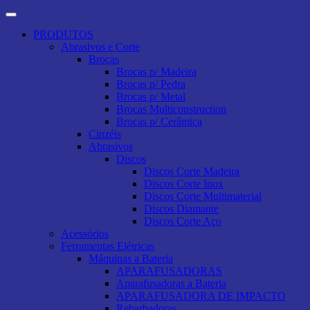
PRODUTOS
Abrasivos e Corte
Brocas
Brocas p/ Madeira
Brocas p/ Pedra
Brocas p/ Metal
Brocas Multiconstruction
Brocas p/ Cerâmica
Cinzéis
Abrasivos
Discos
Discos Corte Madeira
Discos Corte Inox
Discos Corte Multimaterial
Discos Diamante
Discos Corte Aço
Acessórios
Ferramentas Elétricas
Máquinas a Bateria
APARAFUSADORAS
Aparafusadoras a Bateria
APARAFUSADORA DE IMPACTO
Rebarbadoras