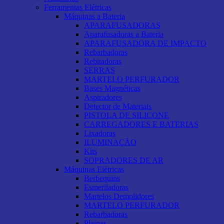
Ferramentas Elétricas
Máquinas a Bateria
APARAFUSADORAS
Aparafusadoras a Bateria
APARAFUSADORA DE IMPACTO
Rebarbadoras
Rebitadoras
SERRAS
MARTELO PERFURADOR
Bases Magnéticas
Aspiradores
Detector de Materiais
PISTOLA DE SILICONE
CARREGADORES E BATERIAS
Lixadoras
ILUMINAÇÃO
Kits
SOPRADORES DE AR
Máquinas Elétricas
Berbequins
Esmeriladoras
Martelos Demolidores
MARTELO PERFURADOR
Rebarbadoras
Plainas