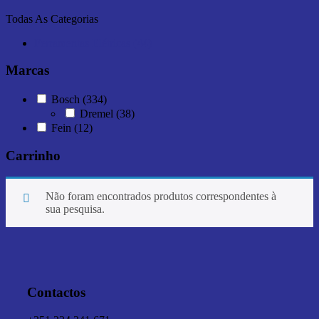
Todas As Categorias
Ferramentas Elétricas (44)
Marcas
Bosch
(334)
Dremel
(38)
Fein
(12)
Carrinho
Não foram encontrados produtos correspondentes à
sua pesquisa.
Contactos