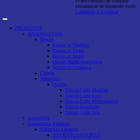
O seu carrinho de compras
encontra-se de momento vazio
Continuar A Comprar
PRODUTOS
Abrasivos e Corte
Brocas
Brocas p/ Madeira
Brocas p/ Pedra
Brocas p/ Metal
Brocas Multiconstruction
Brocas p/ Cerâmica
Cinzéis
Abrasivos
Discos
Discos Corte Madeira
Discos Corte Inox
Discos Corte Multimaterial
Discos Diamante
Discos Corte Aço
Acessórios
Ferramentas Elétricas
Máquinas a Bateria
APARAFUSADORAS