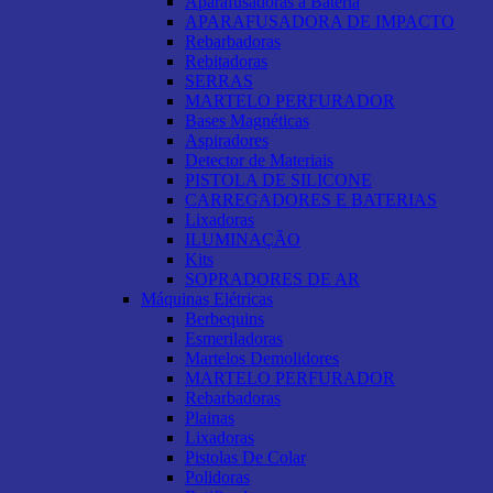
Aparafusadoras a Bateria
APARAFUSADORA DE IMPACTO
Rebarbadoras
Rebitadoras
SERRAS
MARTELO PERFURADOR
Bases Magnéticas
Aspiradores
Detector de Materiais
PISTOLA DE SILICONE
CARREGADORES E BATERIAS
Lixadoras
ILUMINAÇÃO
Kits
SOPRADORES DE AR
Máquinas Elétricas
Berbequins
Esmeriladoras
Martelos Demolidores
MARTELO PERFURADOR
Rebarbadoras
Plainas
Lixadoras
Pistolas De Colar
Polidoras