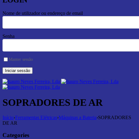
LOGIN
Nome de utilizador ou endereço de email
Senha
Manter sessão
SOPRADORES DE AR
Início
›
Ferramentas Elétricas
›
Máquinas a Bateria
›
SOPRADORES
DE AR
Categories