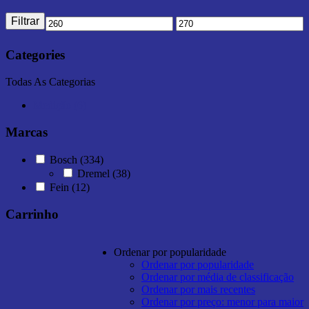
Filtrar
Categories
Todas As Categorias
Medição (6)
Marcas
Bosch
(334)
Dremel
(38)
Fein
(12)
Carrinho
Ordenar por popularidade
Ordenar por popularidade
Ordenar por média de classificação
Ordenar por mais recentes
Ordenar por preço: menor para maior