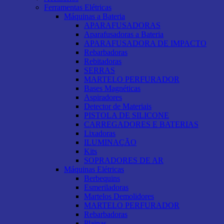
Ferramentas Elétricas
Máquinas a Bateria
APARAFUSADORAS
Aparafusadoras a Bateria
APARAFUSADORA DE IMPACTO
Rebarbadoras
Rebitadoras
SERRAS
MARTELO PERFURADOR
Bases Magnéticas
Aspiradores
Detector de Materiais
PISTOLA DE SILICONE
CARREGADORES E BATERIAS
Lixadoras
ILUMINAÇÃO
Kits
SOPRADORES DE AR
Máquinas Elétricas
Berbequins
Esmeriladoras
Martelos Demolidores
MARTELO PERFURADOR
Rebarbadoras
Plainas