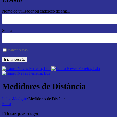
LOGIN
Nome de utilizador ou endereço de email
Senha
Manter sessão
Medidores de Distância
Início
›
Medição
›
Medidores de Distância
Filtro
Filtrar por preço