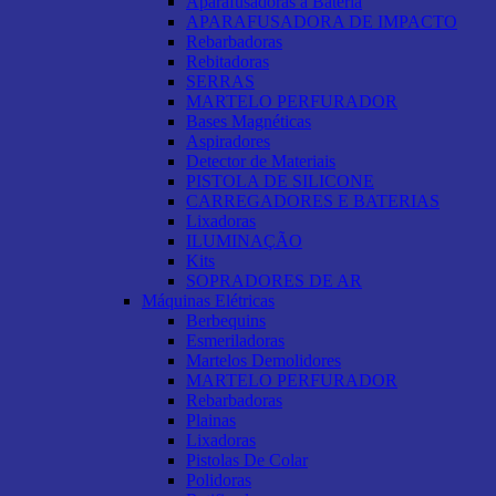
Aparafusadoras a Bateria
APARAFUSADORA DE IMPACTO
Rebarbadoras
Rebitadoras
SERRAS
MARTELO PERFURADOR
Bases Magnéticas
Aspiradores
Detector de Materiais
PISTOLA DE SILICONE
CARREGADORES E BATERIAS
Lixadoras
ILUMINAÇÃO
Kits
SOPRADORES DE AR
Máquinas Elétricas
Berbequins
Esmeriladoras
Martelos Demolidores
MARTELO PERFURADOR
Rebarbadoras
Plainas
Lixadoras
Pistolas De Colar
Polidoras