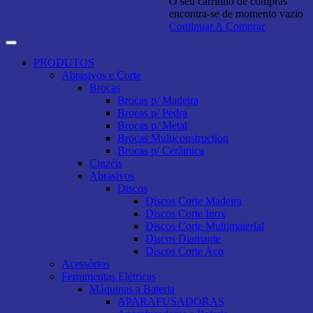
O seu carrinho de compras
encontra-se de momento vazio
Continuar A Comprar
PRODUTOS
Abrasivos e Corte
Brocas
Brocas p/ Madeira
Brocas p/ Pedra
Brocas p/ Metal
Brocas Multiconstruction
Brocas p/ Cerâmica
Cinzéis
Abrasivos
Discos
Discos Corte Madeira
Discos Corte Inox
Discos Corte Multimaterial
Discos Diamante
Discos Corte Aço
Acessórios
Ferramentas Elétricas
Máquinas a Bateria
APARAFUSADORAS