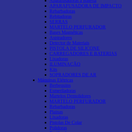
Aparafusadoras a Bateria
APARAFUSADORA DE IMPACTO
Rebarbadoras
Rebitadoras
SERRAS
MARTELO PERFURADOR
Bases Magnéticas
Aspiradores
Detector de Materiais
PISTOLA DE SILICONE
CARREGADORES E BATERIAS
Lixadoras
ILUMINAÇÃO
Kits
SOPRADORES DE AR
Máquinas Elétricas
Berbequins
Esmeriladoras
Martelos Demolidores
MARTELO PERFURADOR
Rebarbadoras
Plainas
Lixadoras
Pistolas De Colar
Polidoras