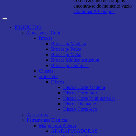
O seu carrinho de compras
encontra-se de momento vazio
Continuar A Comprar
PRODUTOS
Abrasivos e Corte
Brocas
Brocas p/ Madeira
Brocas p/ Pedra
Brocas p/ Metal
Brocas Multiconstruction
Brocas p/ Cerâmica
Cinzéis
Abrasivos
Discos
Discos Corte Madeira
Discos Corte Inox
Discos Corte Multimaterial
Discos Diamante
Discos Corte Aço
Acessórios
Ferramentas Elétricas
Máquinas a Bateria
APARAFUSADORAS