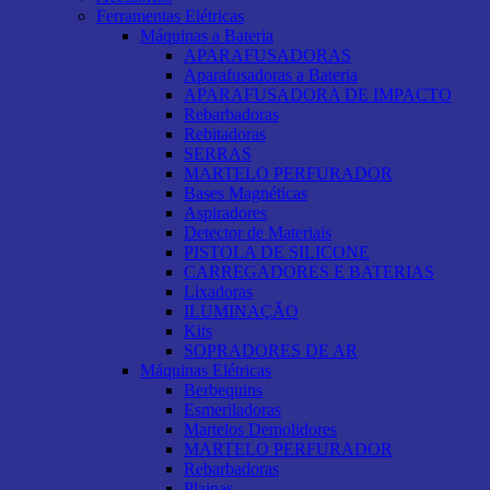
Ferramentas Elétricas
Máquinas a Bateria
APARAFUSADORAS
Aparafusadoras a Bateria
APARAFUSADORA DE IMPACTO
Rebarbadoras
Rebitadoras
SERRAS
MARTELO PERFURADOR
Bases Magnéticas
Aspiradores
Detector de Materiais
PISTOLA DE SILICONE
CARREGADORES E BATERIAS
Lixadoras
ILUMINAÇÃO
Kits
SOPRADORES DE AR
Máquinas Elétricas
Berbequins
Esmeriladoras
Martelos Demolidores
MARTELO PERFURADOR
Rebarbadoras
Plainas