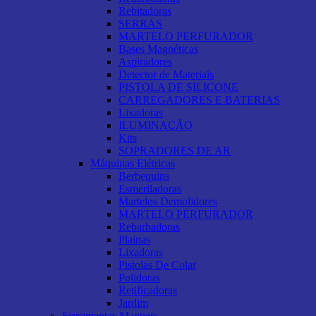
Rebitadoras
SERRAS
MARTELO PERFURADOR
Bases Magnéticas
Aspiradores
Detector de Materiais
PISTOLA DE SILICONE
CARREGADORES E BATERIAS
Lixadoras
ILUMINAÇÃO
Kits
SOPRADORES DE AR
Máquinas Elétricas
Berbequins
Esmeriladoras
Martelos Demolidores
MARTELO PERFURADOR
Rebarbadoras
Plainas
Lixadoras
Pistolas De Colar
Polidoras
Retificadoras
Jardim
Ferramentas Manuais