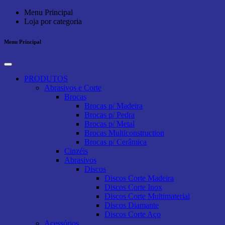
Menu Principal
Loja por categoria
Menu Principal
PRODUTOS
Abrasivos e Corte
Brocas
Brocas p/ Madeira
Brocas p/ Pedra
Brocas p/ Metal
Brocas Multiconstruction
Brocas p/ Cerâmica
Cinzéis
Abrasivos
Discos
Discos Corte Madeira
Discos Corte Inox
Discos Corte Multimaterial
Discos Diamante
Discos Corte Aço
Acessórios