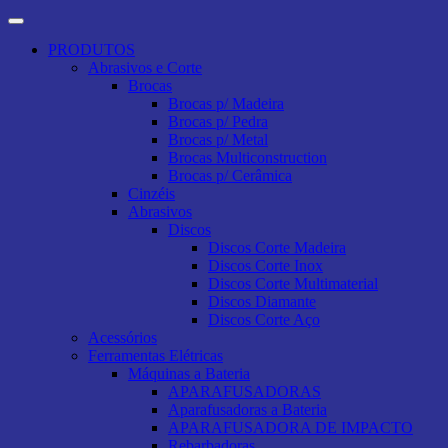
PRODUTOS
Abrasivos e Corte
Brocas
Brocas p/ Madeira
Brocas p/ Pedra
Brocas p/ Metal
Brocas Multiconstruction
Brocas p/ Cerâmica
Cinzéis
Abrasivos
Discos
Discos Corte Madeira
Discos Corte Inox
Discos Corte Multimaterial
Discos Diamante
Discos Corte Aço
Acessórios
Ferramentas Elétricas
Máquinas a Bateria
APARAFUSADORAS
Aparafusadoras a Bateria
APARAFUSADORA DE IMPACTO
Rebarbadoras