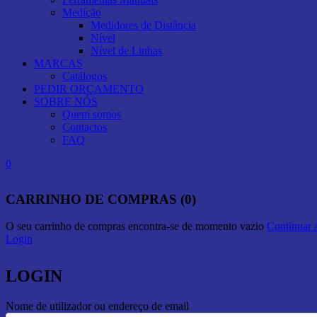
Medição
Medidores de Distância
Nível
Nível de Linhas
MARCAS
Catálogos
PEDIR ORÇAMENTO
SOBRE NÓS
Quem somos
Contactos
FAQ
0
CARRINHO DE COMPRAS (0)
O seu carrinho de compras encontra-se de momento vazio
Continuar
Login
LOGIN
Nome de utilizador ou endereço de email