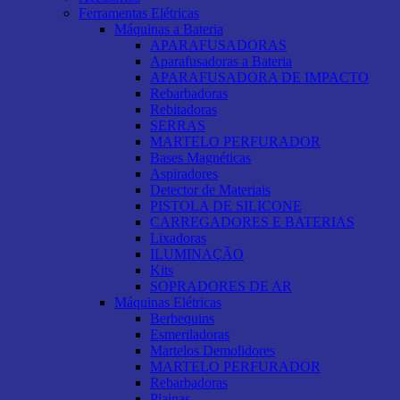
Ferramentas Elétricas
Máquinas a Bateria
APARAFUSADORAS
Aparafusadoras a Bateria
APARAFUSADORA DE IMPACTO
Rebarbadoras
Rebitadoras
SERRAS
MARTELO PERFURADOR
Bases Magnéticas
Aspiradores
Detector de Materiais
PISTOLA DE SILICONE
CARREGADORES E BATERIAS
Lixadoras
ILUMINAÇÃO
Kits
SOPRADORES DE AR
Máquinas Elétricas
Berbequins
Esmeriladoras
Martelos Demolidores
MARTELO PERFURADOR
Rebarbadoras
Plainas