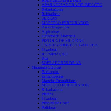
Aparafusadoras a Bateria
APARAFUSADORA DE IMPACTO
Rebarbadoras
Rebitadoras
SERRAS
MARTELO PERFURADOR
Bases Magnéticas
Aspiradores
Detector de Materiais
PISTOLA DE SILICONE
CARREGADORES E BATERIAS
Lixadoras
ILUMINAÇÃO
Kits
SOPRADORES DE AR
Máquinas Elétricas
Berbequins
Esmeriladoras
Martelos Demolidores
MARTELO PERFURADOR
Rebarbadoras
Plainas
Lixadoras
Pistolas De Colar
Polidoras