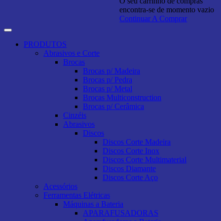
O seu carrinho de compras
encontra-se de momento vazio
Continuar A Comprar
PRODUTOS
Abrasivos e Corte
Brocas
Brocas p/ Madeira
Brocas p/ Pedra
Brocas p/ Metal
Brocas Multiconstruction
Brocas p/ Cerâmica
Cinzéis
Abrasivos
Discos
Discos Corte Madeira
Discos Corte Inox
Discos Corte Multimaterial
Discos Diamante
Discos Corte Aço
Acessórios
Ferramentas Elétricas
Máquinas a Bateria
APARAFUSADORAS