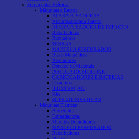
Ferramentas Elétricas
Máquinas a Bateria
APARAFUSADORAS
Aparafusadoras a Bateria
APARAFUSADORA DE IMPACTO
Rebarbadoras
Rebitadoras
SERRAS
MARTELO PERFURADOR
Bases Magnéticas
Aspiradores
Detector de Materiais
PISTOLA DE SILICONE
CARREGADORES E BATERIAS
Lixadoras
ILUMINAÇÃO
Kits
SOPRADORES DE AR
Máquinas Elétricas
Berbequins
Esmeriladoras
Martelos Demolidores
MARTELO PERFURADOR
Rebarbadoras
Plainas