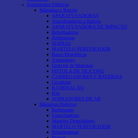
Ferramentas Elétricas
Máquinas a Bateria
APARAFUSADORAS
Aparafusadoras a Bateria
APARAFUSADORA DE IMPACTO
Rebarbadoras
Rebitadoras
SERRAS
MARTELO PERFURADOR
Bases Magnéticas
Aspiradores
Detector de Materiais
PISTOLA DE SILICONE
CARREGADORES E BATERIAS
Lixadoras
ILUMINAÇÃO
Kits
SOPRADORES DE AR
Máquinas Elétricas
Berbequins
Esmeriladoras
Martelos Demolidores
MARTELO PERFURADOR
Rebarbadoras
Plainas