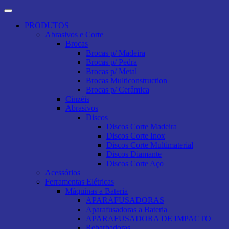
PRODUTOS
Abrasivos e Corte
Brocas
Brocas p/ Madeira
Brocas p/ Pedra
Brocas p/ Metal
Brocas Multiconstruction
Brocas p/ Cerâmica
Cinzéis
Abrasivos
Discos
Discos Corte Madeira
Discos Corte Inox
Discos Corte Multimaterial
Discos Diamante
Discos Corte Aço
Acessórios
Ferramentas Elétricas
Máquinas a Bateria
APARAFUSADORAS
Aparafusadoras a Bateria
APARAFUSADORA DE IMPACTO
Rebarbadoras