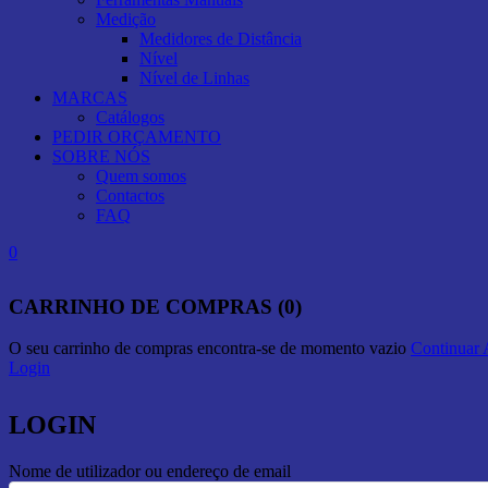
Medição
Medidores de Distância
Nível
Nível de Linhas
MARCAS
Catálogos
PEDIR ORÇAMENTO
SOBRE NÓS
Quem somos
Contactos
FAQ
0
CARRINHO DE COMPRAS (0)
O seu carrinho de compras encontra-se de momento vazio
Continuar
Login
LOGIN
Nome de utilizador ou endereço de email