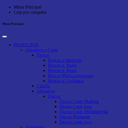
Menu Principal
Loja por categoria
Menu Principal
PRODUTOS
Abrasivos e Corte
Brocas
Brocas p/ Madeira
Brocas p/ Pedra
Brocas p/ Metal
Brocas Multiconstruction
Brocas p/ Cerâmica
Cinzéis
Abrasivos
Discos
Discos Corte Madeira
Discos Corte Inox
Discos Corte Multimaterial
Discos Diamante
Discos Corte Aço
Acessórios