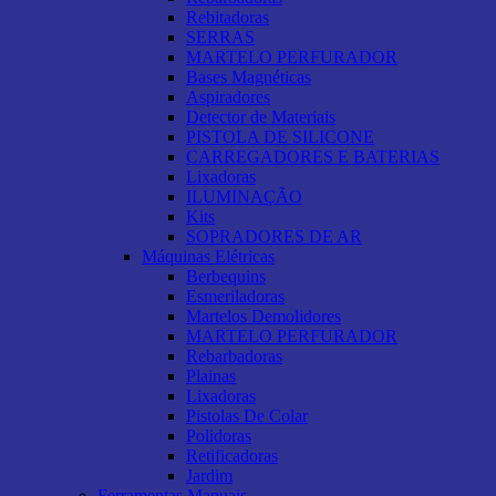
Rebitadoras
SERRAS
MARTELO PERFURADOR
Bases Magnéticas
Aspiradores
Detector de Materiais
PISTOLA DE SILICONE
CARREGADORES E BATERIAS
Lixadoras
ILUMINAÇÃO
Kits
SOPRADORES DE AR
Máquinas Elétricas
Berbequins
Esmeriladoras
Martelos Demolidores
MARTELO PERFURADOR
Rebarbadoras
Plainas
Lixadoras
Pistolas De Colar
Polidoras
Retificadoras
Jardim
Ferramentas Manuais