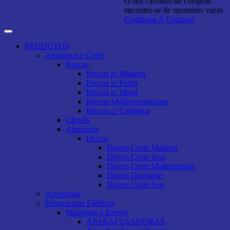
O seu carrinho de compras
encontra-se de momento vazio
Continuar A Comprar
PRODUTOS
Abrasivos e Corte
Brocas
Brocas p/ Madeira
Brocas p/ Pedra
Brocas p/ Metal
Brocas Multiconstruction
Brocas p/ Cerâmica
Cinzéis
Abrasivos
Discos
Discos Corte Madeira
Discos Corte Inox
Discos Corte Multimaterial
Discos Diamante
Discos Corte Aço
Acessórios
Ferramentas Elétricas
Máquinas a Bateria
APARAFUSADORAS