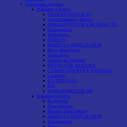
Ferramentas Elétricas
Máquinas a Bateria
APARAFUSADORAS
Aparafusadoras a Bateria
APARAFUSADORA DE IMPACTO
Rebarbadoras
Rebitadoras
SERRAS
MARTELO PERFURADOR
Bases Magnéticas
Aspiradores
Detector de Materiais
PISTOLA DE SILICONE
CARREGADORES E BATERIAS
Lixadoras
ILUMINAÇÃO
Kits
SOPRADORES DE AR
Máquinas Elétricas
Berbequins
Esmeriladoras
Martelos Demolidores
MARTELO PERFURADOR
Rebarbadoras
Plainas