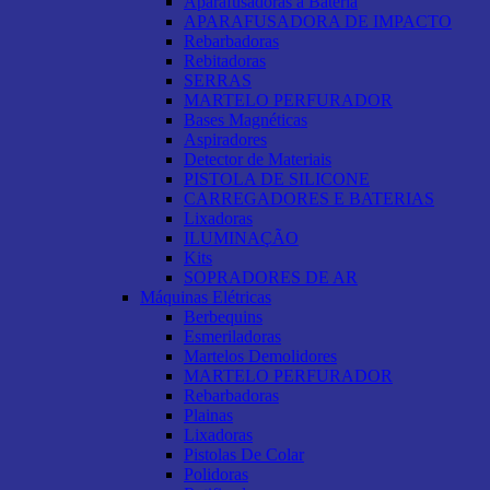
Aparafusadoras a Bateria
APARAFUSADORA DE IMPACTO
Rebarbadoras
Rebitadoras
SERRAS
MARTELO PERFURADOR
Bases Magnéticas
Aspiradores
Detector de Materiais
PISTOLA DE SILICONE
CARREGADORES E BATERIAS
Lixadoras
ILUMINAÇÃO
Kits
SOPRADORES DE AR
Máquinas Elétricas
Berbequins
Esmeriladoras
Martelos Demolidores
MARTELO PERFURADOR
Rebarbadoras
Plainas
Lixadoras
Pistolas De Colar
Polidoras