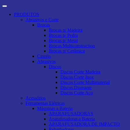
PRODUTOS
Abrasivos e Corte
Brocas
Brocas p/ Madeira
Brocas p/ Pedra
Brocas p/ Metal
Brocas Multiconstruction
Brocas p/ Cerâmica
Cinzéis
Abrasivos
Discos
Discos Corte Madeira
Discos Corte Inox
Discos Corte Multimaterial
Discos Diamante
Discos Corte Aço
Acessórios
Ferramentas Elétricas
Máquinas a Bateria
APARAFUSADORAS
Aparafusadoras a Bateria
APARAFUSADORA DE IMPACTO
Rebarbadoras