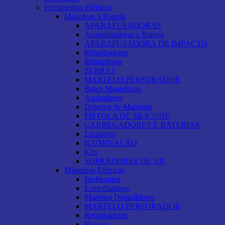
Ferramentas Elétricas
Máquinas a Bateria
APARAFUSADORAS
Aparafusadoras a Bateria
APARAFUSADORA DE IMPACTO
Rebarbadoras
Rebitadoras
SERRAS
MARTELO PERFURADOR
Bases Magnéticas
Aspiradores
Detector de Materiais
PISTOLA DE SILICONE
CARREGADORES E BATERIAS
Lixadoras
ILUMINAÇÃO
Kits
SOPRADORES DE AR
Máquinas Elétricas
Berbequins
Esmeriladoras
Martelos Demolidores
MARTELO PERFURADOR
Rebarbadoras
Plainas