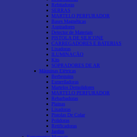
Rebitadoras
SERRAS
MARTELO PERFURADOR
Bases Magnéticas
Aspiradores
Detector de Materiais
PISTOLA DE SILICONE
CARREGADORES E BATERIAS
Lixadoras
ILUMINAÇÃO
Kits
SOPRADORES DE AR
Máquinas Elétricas
Berbequins
Esmeriladoras
Martelos Demolidores
MARTELO PERFURADOR
Rebarbadoras
Plainas
Lixadoras
Pistolas De Colar
Polidoras
Retificadoras
Jardim
Ferramentas Manuais