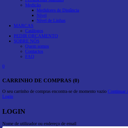
Medição
Medidores de Distância
Nível
Nível de Linhas
MARCAS
Catálogos
PEDIR ORÇAMENTO
SOBRE NÓS
Quem somos
Contactos
FAQ
0
CARRINHO DE COMPRAS (0)
O seu carrinho de compras encontra-se de momento vazio
Continuar
Login
LOGIN
Nome de utilizador ou endereço de email