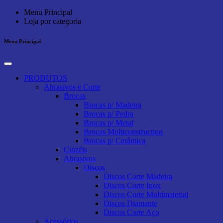
Menu Principal
Loja por categoria
Menu Principal
PRODUTOS
Abrasivos e Corte
Brocas
Brocas p/ Madeira
Brocas p/ Pedra
Brocas p/ Metal
Brocas Multiconstruction
Brocas p/ Cerâmica
Cinzéis
Abrasivos
Discos
Discos Corte Madeira
Discos Corte Inox
Discos Corte Multimaterial
Discos Diamante
Discos Corte Aço
Acessórios