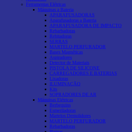
Ferramentas Elétricas
Máquinas a Bateria
APARAFUSADORAS
Aparafusadoras a Bateria
APARAFUSADORA DE IMPACTO
Rebarbadoras
Rebitadoras
SERRAS
MARTELO PERFURADOR
Bases Magnéticas
Aspiradores
Detector de Materiais
PISTOLA DE SILICONE
CARREGADORES E BATERIAS
Lixadoras
ILUMINAÇÃO
Kits
SOPRADORES DE AR
Máquinas Elétricas
Berbequins
Esmeriladoras
Martelos Demolidores
MARTELO PERFURADOR
Rebarbadoras
Plainas