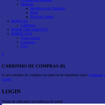
Medição
Medidores de Distância
Nível
Nível de Linhas
MARCAS
Catálogos
PEDIR ORÇAMENTO
SOBRE NÓS
Quem somos
Contactos
FAQ
0
CARRINHO DE COMPRAS (0)
O seu carrinho de compras encontra-se de momento vazio
Continuar
Login
LOGIN
Nome de utilizador ou endereço de email