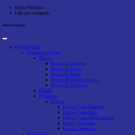
Menu Principal
Loja por categoria
Menu Principal
PRODUTOS
Abrasivos e Corte
Brocas
Brocas p/ Madeira
Brocas p/ Pedra
Brocas p/ Metal
Brocas Multiconstruction
Brocas p/ Cerâmica
Cinzéis
Abrasivos
Discos
Discos Corte Madeira
Discos Corte Inox
Discos Corte Multimaterial
Discos Diamante
Discos Corte Aço
Acessórios