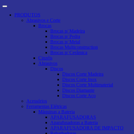
PRODUTOS
Abrasivos e Corte
Brocas
Brocas p/ Madeira
Brocas p/ Pedra
Brocas p/ Metal
Brocas Multiconstruction
Brocas p/ Cerâmica
Cinzéis
Abrasivos
Discos
Discos Corte Madeira
Discos Corte Inox
Discos Corte Multimaterial
Discos Diamante
Discos Corte Aço
Acessórios
Ferramentas Elétricas
Máquinas a Bateria
APARAFUSADORAS
Aparafusadoras a Bateria
APARAFUSADORA DE IMPACTO
Rebarbadoras