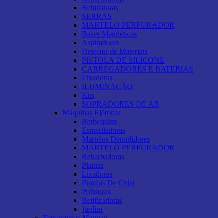
Rebitadoras
SERRAS
MARTELO PERFURADOR
Bases Magnéticas
Aspiradores
Detector de Materiais
PISTOLA DE SILICONE
CARREGADORES E BATERIAS
Lixadoras
ILUMINAÇÃO
Kits
SOPRADORES DE AR
Máquinas Elétricas
Berbequins
Esmeriladoras
Martelos Demolidores
MARTELO PERFURADOR
Rebarbadoras
Plainas
Lixadoras
Pistolas De Colar
Polidoras
Retificadoras
Jardim
Ferramentas Manuais