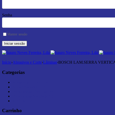
Senha
Manter sessão
Início
›
Abrasivos e Corte
›
Lâminas
›
BOSCH LAM.SERRA VERTICAL (
Categorias
Abrasivos e Corte (182)
Armazenamento (7)
Ferramentas Elétricas (44)
Ferramentas Manuais (0)
Medição (6)
Carrinho