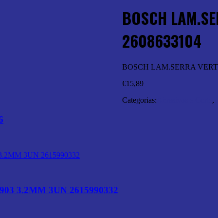
BOSCH LAM.SER
2608633104
BOSCH LAM.SERRA VERTICA
€
15,89
Categorias:
Abrasivos e Corte
,
6
3 3.2MM 3UN 2615990332