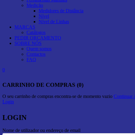
Medição
Medidores de Distância
Nível
Nível de Linhas
MARCAS
Catálogos
PEDIR ORÇAMENTO
SOBRE NÓS
Quem somos
Contactos
FAQ
0
CARRINHO DE COMPRAS (0)
O seu carrinho de compras encontra-se de momento vazio
Continuar
Login
LOGIN
Nome de utilizador ou endereço de email