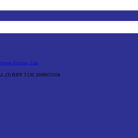
3) RIFF T130 2608633104