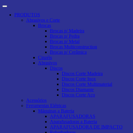
PRODUTOS
Abrasivos e Corte
Brocas
Brocas p/ Madeira
Brocas p/ Pedra
Brocas p/ Metal
Brocas Multiconstruction
Brocas p/ Cerâmica
Cinzéis
Abrasivos
Discos
Discos Corte Madeira
Discos Corte Inox
Discos Corte Multimaterial
Discos Diamante
Discos Corte Aço
Acessórios
Ferramentas Elétricas
Máquinas a Bateria
APARAFUSADORAS
Aparafusadoras a Bateria
APARAFUSADORA DE IMPACTO
Rebarbadoras