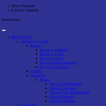
Menu Principal
Loja por categoria
Menu Principal
PRODUTOS
Abrasivos e Corte
Brocas
Brocas p/ Madeira
Brocas p/ Pedra
Brocas p/ Metal
Brocas Multiconstruction
Brocas p/ Cerâmica
Cinzéis
Abrasivos
Discos
Discos Corte Madeira
Discos Corte Inox
Discos Corte Multimaterial
Discos Diamante
Discos Corte Aço
Acessórios