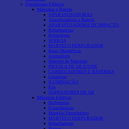
Ferramentas Elétricas
Máquinas a Bateria
APARAFUSADORAS
Aparafusadoras a Bateria
APARAFUSADORA DE IMPACTO
Rebarbadoras
Rebitadoras
SERRAS
MARTELO PERFURADOR
Bases Magnéticas
Aspiradores
Detector de Materiais
PISTOLA DE SILICONE
CARREGADORES E BATERIAS
Lixadoras
ILUMINAÇÃO
Kits
SOPRADORES DE AR
Máquinas Elétricas
Berbequins
Esmeriladoras
Martelos Demolidores
MARTELO PERFURADOR
Rebarbadoras
Plainas