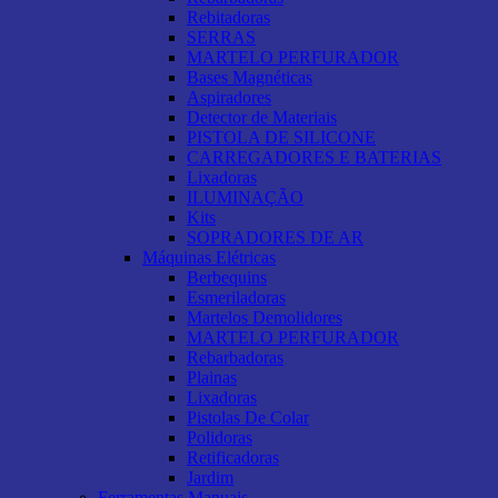
Rebitadoras
SERRAS
MARTELO PERFURADOR
Bases Magnéticas
Aspiradores
Detector de Materiais
PISTOLA DE SILICONE
CARREGADORES E BATERIAS
Lixadoras
ILUMINAÇÃO
Kits
SOPRADORES DE AR
Máquinas Elétricas
Berbequins
Esmeriladoras
Martelos Demolidores
MARTELO PERFURADOR
Rebarbadoras
Plainas
Lixadoras
Pistolas De Colar
Polidoras
Retificadoras
Jardim
Ferramentas Manuais