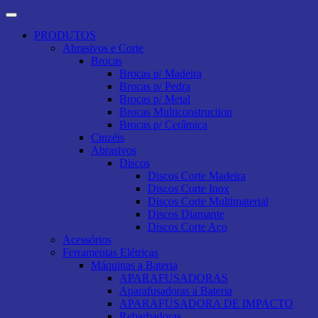
PRODUTOS
Abrasivos e Corte
Brocas
Brocas p/ Madeira
Brocas p/ Pedra
Brocas p/ Metal
Brocas Multiconstruction
Brocas p/ Cerâmica
Cinzéis
Abrasivos
Discos
Discos Corte Madeira
Discos Corte Inox
Discos Corte Multimaterial
Discos Diamante
Discos Corte Aço
Acessórios
Ferramentas Elétricas
Máquinas a Bateria
APARAFUSADORAS
Aparafusadoras a Bateria
APARAFUSADORA DE IMPACTO
Rebarbadoras