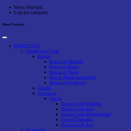
Menu Principal
Loja por categoria
Menu Principal
PRODUTOS
Abrasivos e Corte
Brocas
Brocas p/ Madeira
Brocas p/ Pedra
Brocas p/ Metal
Brocas Multiconstruction
Brocas p/ Cerâmica
Cinzéis
Abrasivos
Discos
Discos Corte Madeira
Discos Corte Inox
Discos Corte Multimaterial
Discos Diamante
Discos Corte Aço
Acessórios