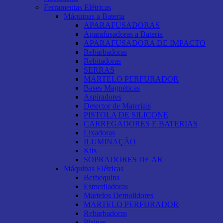
Ferramentas Elétricas
Máquinas a Bateria
APARAFUSADORAS
Aparafusadoras a Bateria
APARAFUSADORA DE IMPACTO
Rebarbadoras
Rebitadoras
SERRAS
MARTELO PERFURADOR
Bases Magnéticas
Aspiradores
Detector de Materiais
PISTOLA DE SILICONE
CARREGADORES E BATERIAS
Lixadoras
ILUMINAÇÃO
Kits
SOPRADORES DE AR
Máquinas Elétricas
Berbequins
Esmeriladoras
Martelos Demolidores
MARTELO PERFURADOR
Rebarbadoras
Plainas