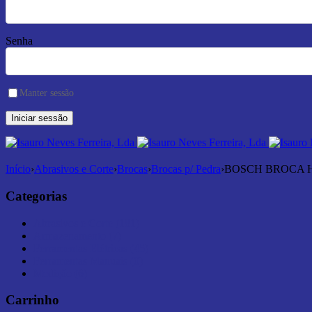
Senha
Manter sessão
Início
›
Abrasivos e Corte
›
Brocas
›
Brocas p/ Pedra
›
BOSCH BROCA HS
Categorias
Abrasivos e Corte (181)
Armazenamento (7)
Ferramentas Elétricas (45)
Ferramentas Manuais (0)
Medição (6)
Carrinho