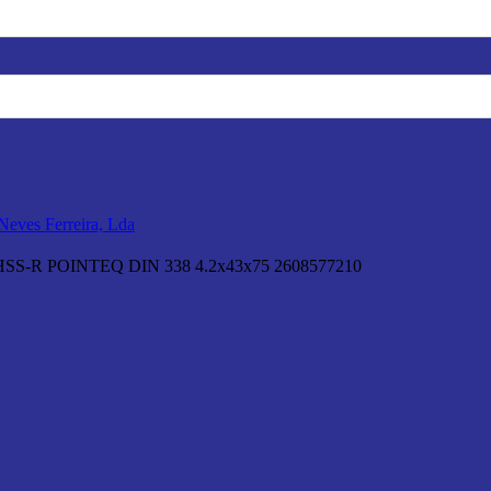
S-R POINTEQ DIN 338 4.2x43x75 2608577210