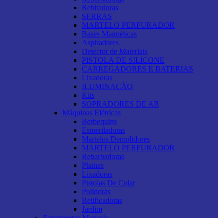
Rebitadoras
SERRAS
MARTELO PERFURADOR
Bases Magnéticas
Aspiradores
Detector de Materiais
PISTOLA DE SILICONE
CARREGADORES E BATERIAS
Lixadoras
ILUMINAÇÃO
Kits
SOPRADORES DE AR
Máquinas Elétricas
Berbequins
Esmeriladoras
Martelos Demolidores
MARTELO PERFURADOR
Rebarbadoras
Plainas
Lixadoras
Pistolas De Colar
Polidoras
Retificadoras
Jardim
Ferramentas Manuais