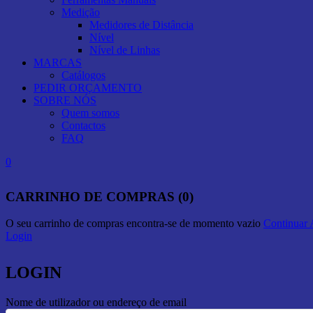
Medição
Medidores de Distância
Nível
Nível de Linhas
MARCAS
Catálogos
PEDIR ORÇAMENTO
SOBRE NÓS
Quem somos
Contactos
FAQ
0
CARRINHO DE COMPRAS (0)
O seu carrinho de compras encontra-se de momento vazio
Continuar
Login
LOGIN
Nome de utilizador ou endereço de email