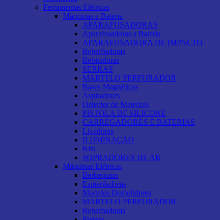
Ferramentas Elétricas
Máquinas a Bateria
APARAFUSADORAS
Aparafusadoras a Bateria
APARAFUSADORA DE IMPACTO
Rebarbadoras
Rebitadoras
SERRAS
MARTELO PERFURADOR
Bases Magnéticas
Aspiradores
Detector de Materiais
PISTOLA DE SILICONE
CARREGADORES E BATERIAS
Lixadoras
ILUMINAÇÃO
Kits
SOPRADORES DE AR
Máquinas Elétricas
Berbequins
Esmeriladoras
Martelos Demolidores
MARTELO PERFURADOR
Rebarbadoras
Plainas