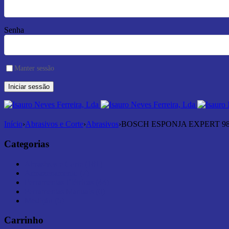
Senha
Manter sessão
Início
›
Abrasivos e Corte
›
Abrasivos
›
BOSCH ESPONJA EXPERT 98
Categorias
Abrasivos e Corte (181)
Armazenamento (7)
Ferramentas Elétricas (44)
Ferramentas Manuais (0)
Medição (6)
Carrinho