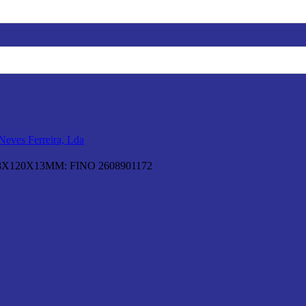
X120X13MM: FINO 2608901172