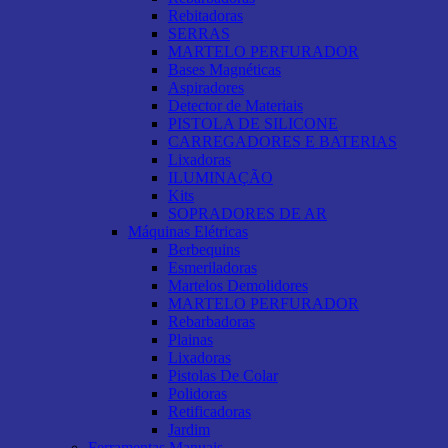
Rebitadoras
SERRAS
MARTELO PERFURADOR
Bases Magnéticas
Aspiradores
Detector de Materiais
PISTOLA DE SILICONE
CARREGADORES E BATERIAS
Lixadoras
ILUMINAÇÃO
Kits
SOPRADORES DE AR
Máquinas Elétricas
Berbequins
Esmeriladoras
Martelos Demolidores
MARTELO PERFURADOR
Rebarbadoras
Plainas
Lixadoras
Pistolas De Colar
Polidoras
Retificadoras
Jardim
Ferramentas Manuais