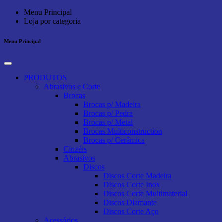
Menu Principal
Loja por categoria
Menu Principal
PRODUTOS
Abrasivos e Corte
Brocas
Brocas p/ Madeira
Brocas p/ Pedra
Brocas p/ Metal
Brocas Multiconstruction
Brocas p/ Cerâmica
Cinzéis
Abrasivos
Discos
Discos Corte Madeira
Discos Corte Inox
Discos Corte Multimaterial
Discos Diamante
Discos Corte Aço
Acessórios