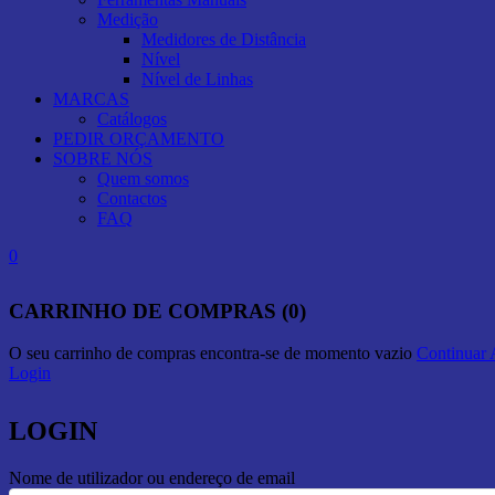
Medição
Medidores de Distância
Nível
Nível de Linhas
MARCAS
Catálogos
PEDIR ORÇAMENTO
SOBRE NÓS
Quem somos
Contactos
FAQ
0
CARRINHO DE COMPRAS (0)
O seu carrinho de compras encontra-se de momento vazio
Continuar
Login
LOGIN
Nome de utilizador ou endereço de email