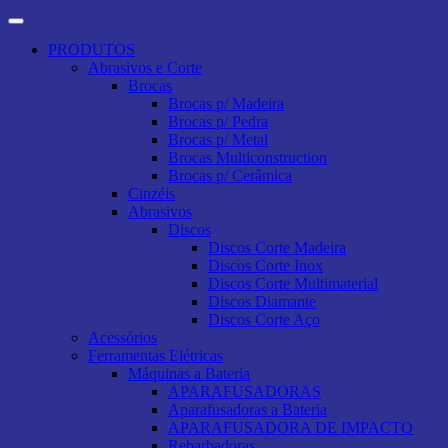
PRODUTOS
Abrasivos e Corte
Brocas
Brocas p/ Madeira
Brocas p/ Pedra
Brocas p/ Metal
Brocas Multiconstruction
Brocas p/ Cerâmica
Cinzéis
Abrasivos
Discos
Discos Corte Madeira
Discos Corte Inox
Discos Corte Multimaterial
Discos Diamante
Discos Corte Aço
Acessórios
Ferramentas Elétricas
Máquinas a Bateria
APARAFUSADORAS
Aparafusadoras a Bateria
APARAFUSADORA DE IMPACTO
Rebarbadoras