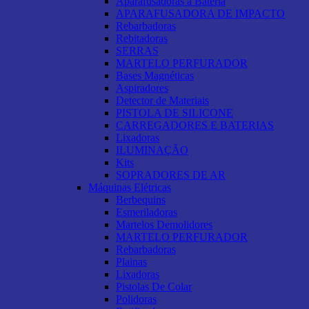
Aparafusadoras a Bateria
APARAFUSADORA DE IMPACTO
Rebarbadoras
Rebitadoras
SERRAS
MARTELO PERFURADOR
Bases Magnéticas
Aspiradores
Detector de Materiais
PISTOLA DE SILICONE
CARREGADORES E BATERIAS
Lixadoras
ILUMINAÇÃO
Kits
SOPRADORES DE AR
Máquinas Elétricas
Berbequins
Esmeriladoras
Martelos Demolidores
MARTELO PERFURADOR
Rebarbadoras
Plainas
Lixadoras
Pistolas De Colar
Polidoras