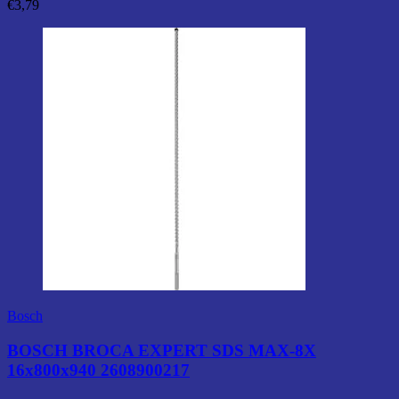
€
3,79
Bosch
BOSCH BROCA EXPERT SDS MAX-8X
16x800x940 2608900217