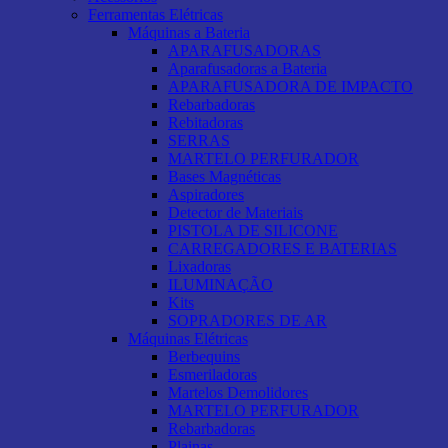
Ferramentas Elétricas
Máquinas a Bateria
APARAFUSADORAS
Aparafusadoras a Bateria
APARAFUSADORA DE IMPACTO
Rebarbadoras
Rebitadoras
SERRAS
MARTELO PERFURADOR
Bases Magnéticas
Aspiradores
Detector de Materiais
PISTOLA DE SILICONE
CARREGADORES E BATERIAS
Lixadoras
ILUMINAÇÃO
Kits
SOPRADORES DE AR
Máquinas Elétricas
Berbequins
Esmeriladoras
Martelos Demolidores
MARTELO PERFURADOR
Rebarbadoras
Plainas