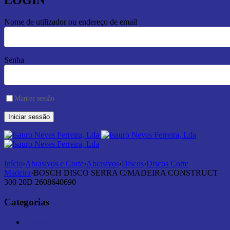
LOGIN
Nome de utilizador ou endereço de email
Senha
Manter sessão
Início
›
Abrasivos e Corte
›
Abrasivos
›
Discos
›
Discos Corte
Madeira
›
BOSCH DISCO SERRA C/MADEIRA CONSTRUCT
300 20D 2608640690
Categorias
Abrasivos e Corte (183)