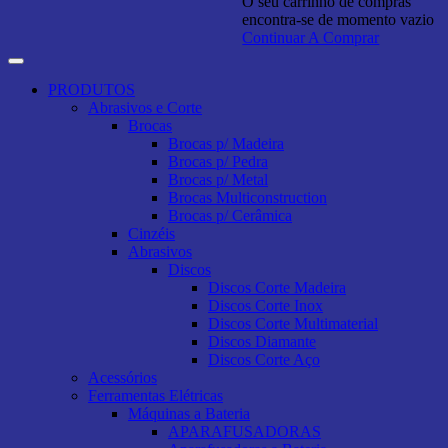
O seu carrinho de compras
encontra-se de momento vazio
Continuar A Comprar
PRODUTOS
Abrasivos e Corte
Brocas
Brocas p/ Madeira
Brocas p/ Pedra
Brocas p/ Metal
Brocas Multiconstruction
Brocas p/ Cerâmica
Cinzéis
Abrasivos
Discos
Discos Corte Madeira
Discos Corte Inox
Discos Corte Multimaterial
Discos Diamante
Discos Corte Aço
Acessórios
Ferramentas Elétricas
Máquinas a Bateria
APARAFUSADORAS