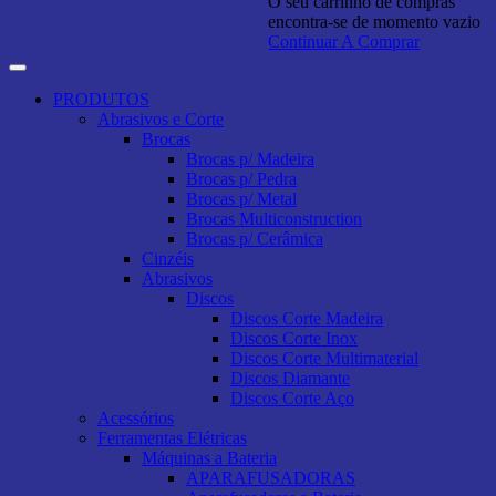
O seu carrinho de compras
encontra-se de momento vazio
Continuar A Comprar
PRODUTOS
Abrasivos e Corte
Brocas
Brocas p/ Madeira
Brocas p/ Pedra
Brocas p/ Metal
Brocas Multiconstruction
Brocas p/ Cerâmica
Cinzéis
Abrasivos
Discos
Discos Corte Madeira
Discos Corte Inox
Discos Corte Multimaterial
Discos Diamante
Discos Corte Aço
Acessórios
Ferramentas Elétricas
Máquinas a Bateria
APARAFUSADORAS