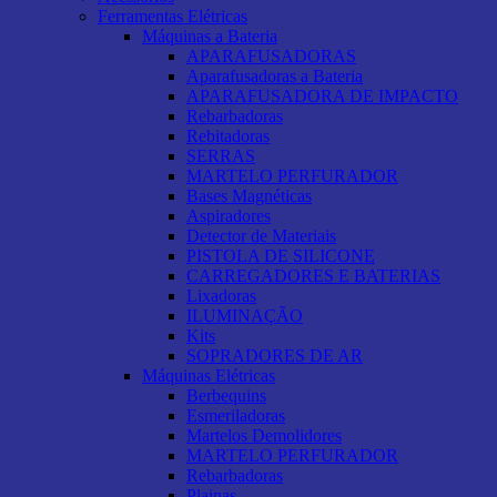
Ferramentas Elétricas
Máquinas a Bateria
APARAFUSADORAS
Aparafusadoras a Bateria
APARAFUSADORA DE IMPACTO
Rebarbadoras
Rebitadoras
SERRAS
MARTELO PERFURADOR
Bases Magnéticas
Aspiradores
Detector de Materiais
PISTOLA DE SILICONE
CARREGADORES E BATERIAS
Lixadoras
ILUMINAÇÃO
Kits
SOPRADORES DE AR
Máquinas Elétricas
Berbequins
Esmeriladoras
Martelos Demolidores
MARTELO PERFURADOR
Rebarbadoras
Plainas