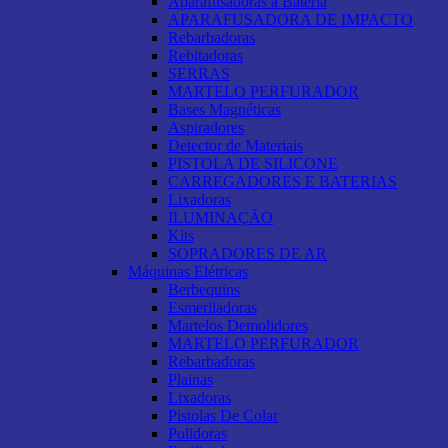
Aparafusadoras a Bateria
APARAFUSADORA DE IMPACTO
Rebarbadoras
Rebitadoras
SERRAS
MARTELO PERFURADOR
Bases Magnéticas
Aspiradores
Detector de Materiais
PISTOLA DE SILICONE
CARREGADORES E BATERIAS
Lixadoras
ILUMINAÇÃO
Kits
SOPRADORES DE AR
Máquinas Elétricas
Berbequins
Esmeriladoras
Martelos Demolidores
MARTELO PERFURADOR
Rebarbadoras
Plainas
Lixadoras
Pistolas De Colar
Polidoras