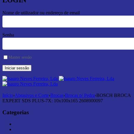
LOGIN
Nome de utilizador ou endereço de email
Senha
Manter sessão
Início
›
Abrasivos e Corte
›
Brocas
›
Brocas p/ Pedra
›
BOSCH BROCA
EXPERT SDS PLUS-7X: 10x100x165 2608900097
Categorias
Abrasivos e Corte (181)
Armazenamento (7)