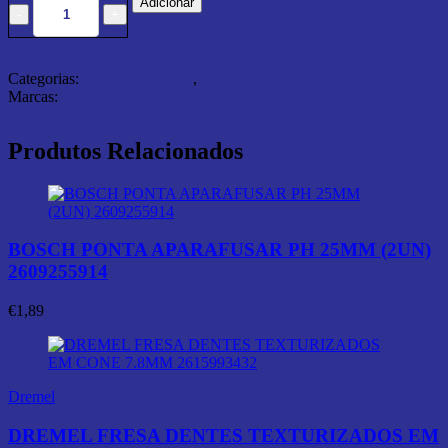
Adicionar
Categorias:
Abrasivos e Corte
,
Brocas p/ Pedra
Marcas:
Bosch
Produtos Relacionados
BOSCH PONTA APARAFUSAR PH 25MM (2UN)
2609255914
€
1,89
Dremel
DREMEL FRESA DENTES TEXTURIZADOS EM