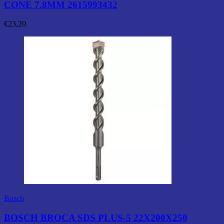
CONE 7.8MM 2615993432
€
23,20
Bosch
BOSCH BROCA SDS PLUS-5 22X200X250