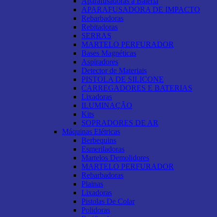
Aparafusadoras a Bateria
APARAFUSADORA DE IMPACTO
Rebarbadoras
Rebitadoras
SERRAS
MARTELO PERFURADOR
Bases Magnéticas
Aspiradores
Detector de Materiais
PISTOLA DE SILICONE
CARREGADORES E BATERIAS
Lixadoras
ILUMINAÇÃO
Kits
SOPRADORES DE AR
Máquinas Elétricas
Berbequins
Esmeriladoras
Martelos Demolidores
MARTELO PERFURADOR
Rebarbadoras
Plainas
Lixadoras
Pistolas De Colar
Polidoras