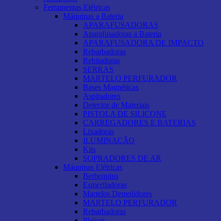
Ferramentas Elétricas
Máquinas a Bateria
APARAFUSADORAS
Aparafusadoras a Bateria
APARAFUSADORA DE IMPACTO
Rebarbadoras
Rebitadoras
SERRAS
MARTELO PERFURADOR
Bases Magnéticas
Aspiradores
Detector de Materiais
PISTOLA DE SILICONE
CARREGADORES E BATERIAS
Lixadoras
ILUMINAÇÃO
Kits
SOPRADORES DE AR
Máquinas Elétricas
Berbequins
Esmeriladoras
Martelos Demolidores
MARTELO PERFURADOR
Rebarbadoras
Plainas