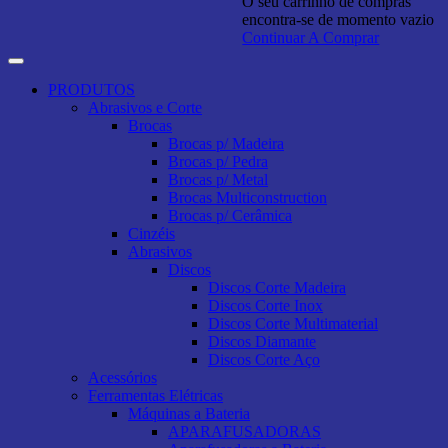
O seu carrinho de compras
encontra-se de momento vazio
Continuar A Comprar
PRODUTOS
Abrasivos e Corte
Brocas
Brocas p/ Madeira
Brocas p/ Pedra
Brocas p/ Metal
Brocas Multiconstruction
Brocas p/ Cerâmica
Cinzéis
Abrasivos
Discos
Discos Corte Madeira
Discos Corte Inox
Discos Corte Multimaterial
Discos Diamante
Discos Corte Aço
Acessórios
Ferramentas Elétricas
Máquinas a Bateria
APARAFUSADORAS