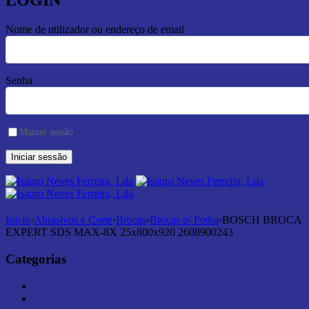
LOGIN
Nome de utilizador ou endereço de email
Senha
Manter sessão
Início
›
Abrasivos e Corte
›
Brocas
›
Brocas p/ Pedra
›
BOSCH BROCA
EXPERT SDS MAX-8X 25x800x920 2608900243
Categorias
Abrasivos e Corte (182)
Armazenamento (7)