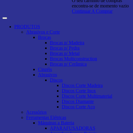
O seu carrinho de compras
encontra-se de momento vazio
Continuar A Comprar
PRODUTOS
Abrasivos e Corte
Brocas
Brocas p/ Madeira
Brocas p/ Pedra
Brocas p/ Metal
Brocas Multiconstruction
Brocas p/ Cerâmica
Cinzéis
Abrasivos
Discos
Discos Corte Madeira
Discos Corte Inox
Discos Corte Multimaterial
Discos Diamante
Discos Corte Aço
Acessórios
Ferramentas Elétricas
Máquinas a Bateria
APARAFUSADORAS