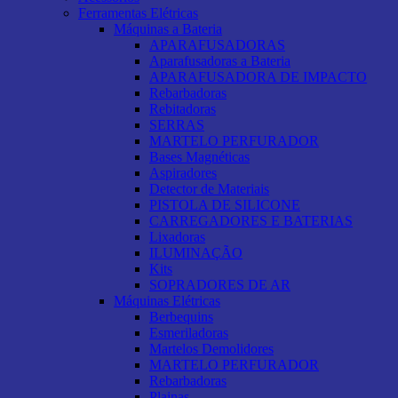
Ferramentas Elétricas
Máquinas a Bateria
APARAFUSADORAS
Aparafusadoras a Bateria
APARAFUSADORA DE IMPACTO
Rebarbadoras
Rebitadoras
SERRAS
MARTELO PERFURADOR
Bases Magnéticas
Aspiradores
Detector de Materiais
PISTOLA DE SILICONE
CARREGADORES E BATERIAS
Lixadoras
ILUMINAÇÃO
Kits
SOPRADORES DE AR
Máquinas Elétricas
Berbequins
Esmeriladoras
Martelos Demolidores
MARTELO PERFURADOR
Rebarbadoras
Plainas