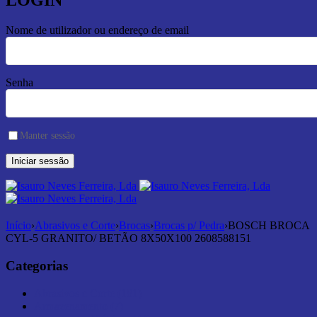
LOGIN
Nome de utilizador ou endereço de email
Senha
Manter sessão
Início
›
Abrasivos e Corte
›
Brocas
›
Brocas p/ Pedra
›
BOSCH BROCA
CYL-5 GRANITO/ BETÃO 8X50X100 2608588151
Categorias
Abrasivos e Corte (181)
Armazenamento (7)