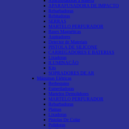
Aparafusadoras a Bateria
APARAFUSADORA DE IMPACTO
Rebarbadoras
Rebitadoras
SERRAS
MARTELO PERFURADOR
Bases Magnéticas
Aspiradores
Detector de Materiais
PISTOLA DE SILICONE
CARREGADORES E BATERIAS
Lixadoras
ILUMINAÇÃO
Kits
SOPRADORES DE AR
Máquinas Elétricas
Berbequins
Esmeriladoras
Martelos Demolidores
MARTELO PERFURADOR
Rebarbadoras
Plainas
Lixadoras
Pistolas De Colar
Polidoras