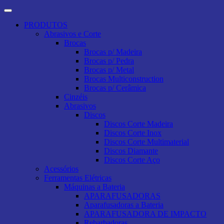
PRODUTOS
Abrasivos e Corte
Brocas
Brocas p/ Madeira
Brocas p/ Pedra
Brocas p/ Metal
Brocas Multiconstruction
Brocas p/ Cerâmica
Cinzéis
Abrasivos
Discos
Discos Corte Madeira
Discos Corte Inox
Discos Corte Multimaterial
Discos Diamante
Discos Corte Aço
Acessórios
Ferramentas Elétricas
Máquinas a Bateria
APARAFUSADORAS
Aparafusadoras a Bateria
APARAFUSADORA DE IMPACTO
Rebarbadoras