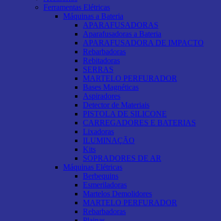
Ferramentas Elétricas
Máquinas a Bateria
APARAFUSADORAS
Aparafusadoras a Bateria
APARAFUSADORA DE IMPACTO
Rebarbadoras
Rebitadoras
SERRAS
MARTELO PERFURADOR
Bases Magnéticas
Aspiradores
Detector de Materiais
PISTOLA DE SILICONE
CARREGADORES E BATERIAS
Lixadoras
ILUMINAÇÃO
Kits
SOPRADORES DE AR
Máquinas Elétricas
Berbequins
Esmeriladoras
Martelos Demolidores
MARTELO PERFURADOR
Rebarbadoras
Plainas