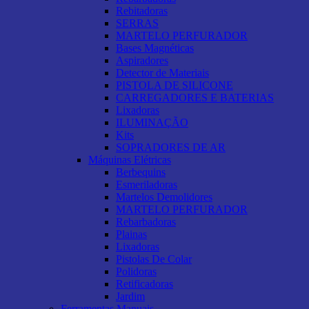
Rebitadoras
SERRAS
MARTELO PERFURADOR
Bases Magnéticas
Aspiradores
Detector de Materiais
PISTOLA DE SILICONE
CARREGADORES E BATERIAS
Lixadoras
ILUMINAÇÃO
Kits
SOPRADORES DE AR
Máquinas Elétricas
Berbequins
Esmeriladoras
Martelos Demolidores
MARTELO PERFURADOR
Rebarbadoras
Plainas
Lixadoras
Pistolas De Colar
Polidoras
Retificadoras
Jardim
Ferramentas Manuais