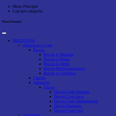
Menu Principal
Loja por categoria
Menu Principal
PRODUTOS
Abrasivos e Corte
Brocas
Brocas p/ Madeira
Brocas p/ Pedra
Brocas p/ Metal
Brocas Multiconstruction
Brocas p/ Cerâmica
Cinzéis
Abrasivos
Discos
Discos Corte Madeira
Discos Corte Inox
Discos Corte Multimaterial
Discos Diamante
Discos Corte Aço
Acessórios