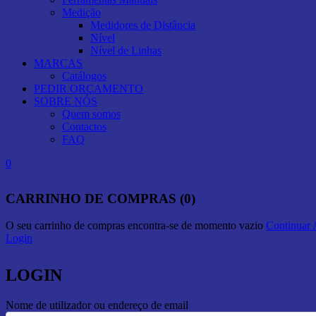
Medição
Medidores de Distância
Nível
Nível de Linhas
MARCAS
Catálogos
PEDIR ORÇAMENTO
SOBRE NÓS
Quem somos
Contactos
FAQ
0
CARRINHO DE COMPRAS (0)
O seu carrinho de compras encontra-se de momento vazio
Continuar
Login
LOGIN
Nome de utilizador ou endereço de email