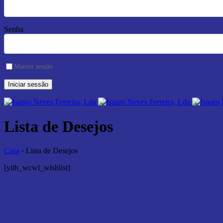
Senha
Manter sessão
Lista de Desejos
Casa
›
Lista de Desejos
[yith_wcwl_wishlist]