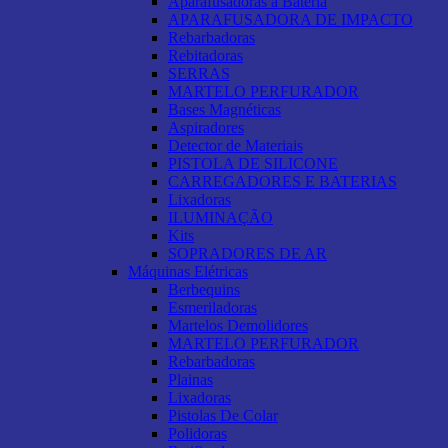
Aparafusadoras a Bateria
APARAFUSADORA DE IMPACTO
Rebarbadoras
Rebitadoras
SERRAS
MARTELO PERFURADOR
Bases Magnéticas
Aspiradores
Detector de Materiais
PISTOLA DE SILICONE
CARREGADORES E BATERIAS
Lixadoras
ILUMINAÇÃO
Kits
SOPRADORES DE AR
Máquinas Elétricas
Berbequins
Esmeriladoras
Martelos Demolidores
MARTELO PERFURADOR
Rebarbadoras
Plainas
Lixadoras
Pistolas De Colar
Polidoras