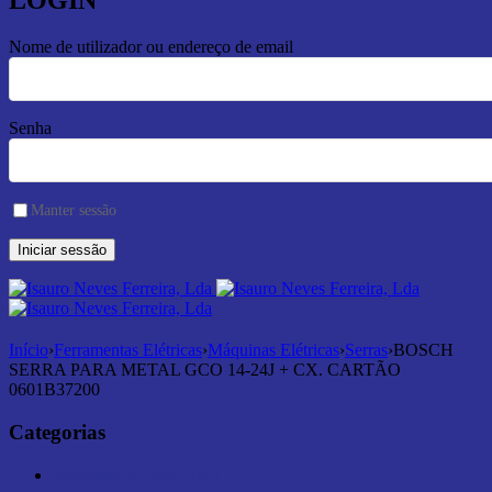
LOGIN
Nome de utilizador ou endereço de email
Senha
Manter sessão
Início
›
Ferramentas Elétricas
›
Máquinas Elétricas
›
Serras
›
BOSCH
SERRA PARA METAL GCO 14-24J + CX. CARTÃO
0601B37200
Categorias
Abrasivos e Corte (183)