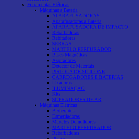
Ferramentas Elétricas
Máquinas a Bateria
APARAFUSADORAS
Aparafusadoras a Bateria
APARAFUSADORA DE IMPACTO
Rebarbadoras
Rebitadoras
SERRAS
MARTELO PERFURADOR
Bases Magnéticas
Aspiradores
Detector de Materiais
PISTOLA DE SILICONE
CARREGADORES E BATERIAS
Lixadoras
ILUMINAÇÃO
Kits
SOPRADORES DE AR
Máquinas Elétricas
Berbequins
Esmeriladoras
Martelos Demolidores
MARTELO PERFURADOR
Rebarbadoras
Plainas