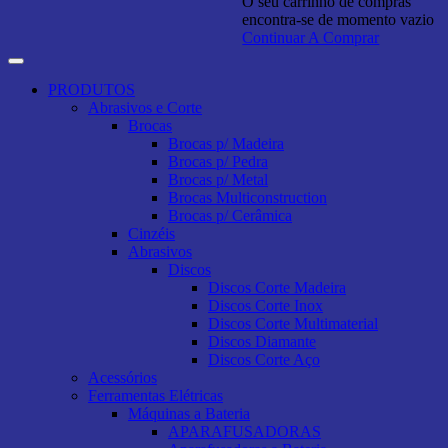
O seu carrinho de compras
encontra-se de momento vazio
Continuar A Comprar
PRODUTOS
Abrasivos e Corte
Brocas
Brocas p/ Madeira
Brocas p/ Pedra
Brocas p/ Metal
Brocas Multiconstruction
Brocas p/ Cerâmica
Cinzéis
Abrasivos
Discos
Discos Corte Madeira
Discos Corte Inox
Discos Corte Multimaterial
Discos Diamante
Discos Corte Aço
Acessórios
Ferramentas Elétricas
Máquinas a Bateria
APARAFUSADORAS