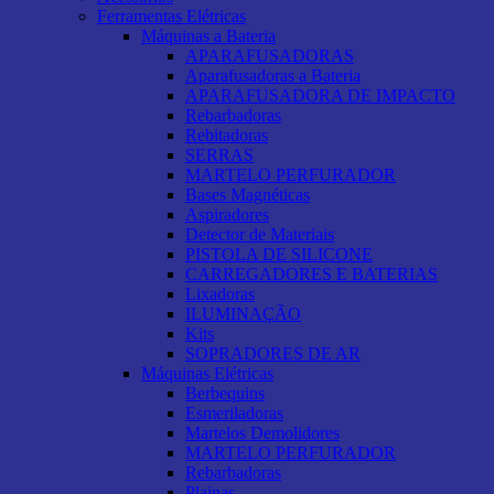
Ferramentas Elétricas
Máquinas a Bateria
APARAFUSADORAS
Aparafusadoras a Bateria
APARAFUSADORA DE IMPACTO
Rebarbadoras
Rebitadoras
SERRAS
MARTELO PERFURADOR
Bases Magnéticas
Aspiradores
Detector de Materiais
PISTOLA DE SILICONE
CARREGADORES E BATERIAS
Lixadoras
ILUMINAÇÃO
Kits
SOPRADORES DE AR
Máquinas Elétricas
Berbequins
Esmeriladoras
Martelos Demolidores
MARTELO PERFURADOR
Rebarbadoras
Plainas