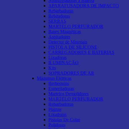
Aparafusadoras a Bateria
APARAFUSADORA DE IMPACTO
Rebarbadoras
Rebitadoras
SERRAS
MARTELO PERFURADOR
Bases Magnéticas
Aspiradores
Detector de Materiais
PISTOLA DE SILICONE
CARREGADORES E BATERIAS
Lixadoras
ILUMINAÇÃO
Kits
SOPRADORES DE AR
Máquinas Elétricas
Berbequins
Esmeriladoras
Martelos Demolidores
MARTELO PERFURADOR
Rebarbadoras
Plainas
Lixadoras
Pistolas De Colar
Polidoras