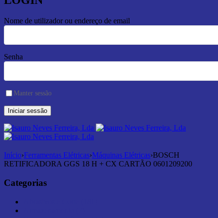
LOGIN
Nome de utilizador ou endereço de email
Senha
Manter sessão
Início
›
Ferramentas Elétricas
›
Máquinas Elétricas
›
BOSCH
RETIFICADORA GGS 18 H + CX CARTÃO 0601209200
Categorias
Abrasivos e Corte (181)
Armazenamento (7)