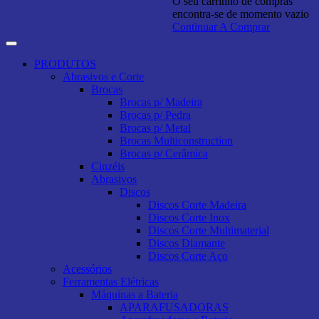
O seu carrinho de compras
encontra-se de momento vazio
Continuar A Comprar
PRODUTOS
Abrasivos e Corte
Brocas
Brocas p/ Madeira
Brocas p/ Pedra
Brocas p/ Metal
Brocas Multiconstruction
Brocas p/ Cerâmica
Cinzéis
Abrasivos
Discos
Discos Corte Madeira
Discos Corte Inox
Discos Corte Multimaterial
Discos Diamante
Discos Corte Aço
Acessórios
Ferramentas Elétricas
Máquinas a Bateria
APARAFUSADORAS