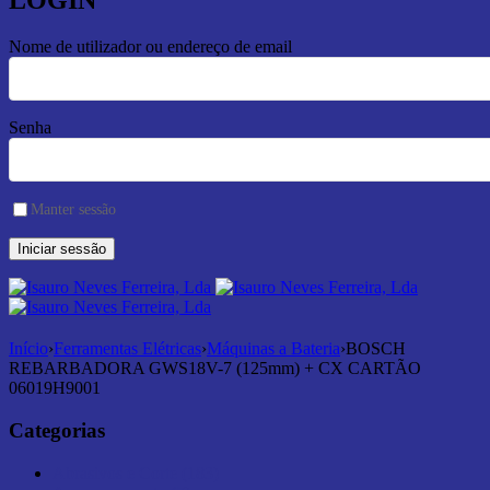
LOGIN
Nome de utilizador ou endereço de email
Senha
Manter sessão
Início
›
Ferramentas Elétricas
›
Máquinas a Bateria
›
BOSCH
REBARBADORA GWS18V-7 (125mm) + CX CARTÃO
06019H9001
Categorias
Abrasivos e Corte (183)