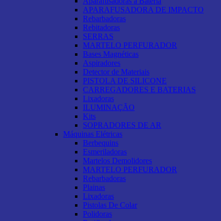
Aparafusadoras a Bateria
APARAFUSADORA DE IMPACTO
Rebarbadoras
Rebitadoras
SERRAS
MARTELO PERFURADOR
Bases Magnéticas
Aspiradores
Detector de Materiais
PISTOLA DE SILICONE
CARREGADORES E BATERIAS
Lixadoras
ILUMINAÇÃO
Kits
SOPRADORES DE AR
Máquinas Elétricas
Berbequins
Esmeriladoras
Martelos Demolidores
MARTELO PERFURADOR
Rebarbadoras
Plainas
Lixadoras
Pistolas De Colar
Polidoras