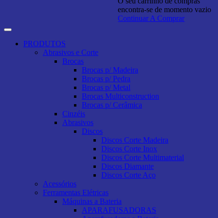
O seu carrinho de compras
encontra-se de momento vazio
Continuar A Comprar
PRODUTOS
Abrasivos e Corte
Brocas
Brocas p/ Madeira
Brocas p/ Pedra
Brocas p/ Metal
Brocas Multiconstruction
Brocas p/ Cerâmica
Cinzéis
Abrasivos
Discos
Discos Corte Madeira
Discos Corte Inox
Discos Corte Multimaterial
Discos Diamante
Discos Corte Aço
Acessórios
Ferramentas Elétricas
Máquinas a Bateria
APARAFUSADORAS