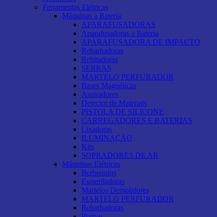
Ferramentas Elétricas
Máquinas a Bateria
APARAFUSADORAS
Aparafusadoras a Bateria
APARAFUSADORA DE IMPACTO
Rebarbadoras
Rebitadoras
SERRAS
MARTELO PERFURADOR
Bases Magnéticas
Aspiradores
Detector de Materiais
PISTOLA DE SILICONE
CARREGADORES E BATERIAS
Lixadoras
ILUMINAÇÃO
Kits
SOPRADORES DE AR
Máquinas Elétricas
Berbequins
Esmeriladoras
Martelos Demolidores
MARTELO PERFURADOR
Rebarbadoras
Plainas