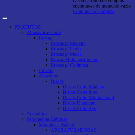
O seu carrinho de compras
encontra-se de momento vazio
Continuar A Comprar
PRODUTOS
Abrasivos e Corte
Brocas
Brocas p/ Madeira
Brocas p/ Pedra
Brocas p/ Metal
Brocas Multiconstruction
Brocas p/ Cerâmica
Cinzéis
Abrasivos
Discos
Discos Corte Madeira
Discos Corte Inox
Discos Corte Multimaterial
Discos Diamante
Discos Corte Aço
Acessórios
Ferramentas Elétricas
Máquinas a Bateria
APARAFUSADORAS