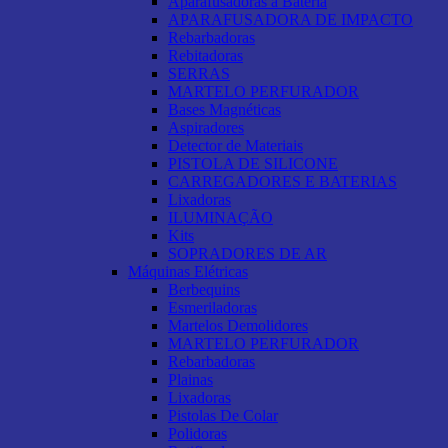
Aparafusadoras a Bateria
APARAFUSADORA DE IMPACTO
Rebarbadoras
Rebitadoras
SERRAS
MARTELO PERFURADOR
Bases Magnéticas
Aspiradores
Detector de Materiais
PISTOLA DE SILICONE
CARREGADORES E BATERIAS
Lixadoras
ILUMINAÇÃO
Kits
SOPRADORES DE AR
Máquinas Elétricas
Berbequins
Esmeriladoras
Martelos Demolidores
MARTELO PERFURADOR
Rebarbadoras
Plainas
Lixadoras
Pistolas De Colar
Polidoras