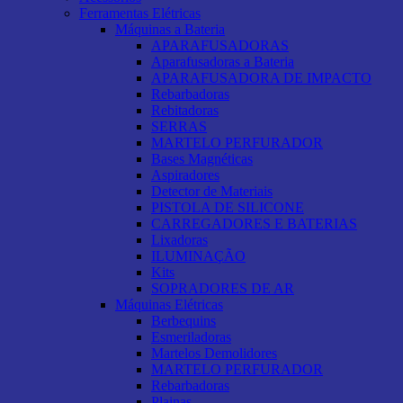
Ferramentas Elétricas
Máquinas a Bateria
APARAFUSADORAS
Aparafusadoras a Bateria
APARAFUSADORA DE IMPACTO
Rebarbadoras
Rebitadoras
SERRAS
MARTELO PERFURADOR
Bases Magnéticas
Aspiradores
Detector de Materiais
PISTOLA DE SILICONE
CARREGADORES E BATERIAS
Lixadoras
ILUMINAÇÃO
Kits
SOPRADORES DE AR
Máquinas Elétricas
Berbequins
Esmeriladoras
Martelos Demolidores
MARTELO PERFURADOR
Rebarbadoras
Plainas