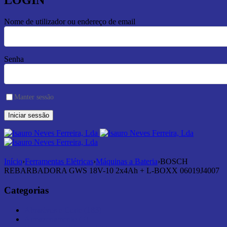
LOGIN
Nome de utilizador ou endereço de email
Senha
Manter sessão
Início
›
Ferramentas Elétricas
›
Máquinas a Bateria
›
BOSCH
REBARBADORA GWS 18V-10 2x4Ah + L-BOXX 06019J4007
Categorias
Abrasivos e Corte (183)
Armazenamento (7)