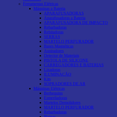
Ferramentas Elétricas
Máquinas a Bateria
APARAFUSADORAS
Aparafusadoras a Bateria
APARAFUSADORA DE IMPACTO
Rebarbadoras
Rebitadoras
SERRAS
MARTELO PERFURADOR
Bases Magnéticas
Aspiradores
Detector de Materiais
PISTOLA DE SILICONE
CARREGADORES E BATERIAS
Lixadoras
ILUMINAÇÃO
Kits
SOPRADORES DE AR
Máquinas Elétricas
Berbequins
Esmeriladoras
Martelos Demolidores
MARTELO PERFURADOR
Rebarbadoras
Plainas