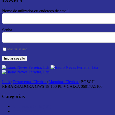
LOGIN
Nome de utilizador ou endereço de email
Senha
Manter sessão
Início
›
Ferramentas Elétricas
›
Máquinas Elétricas
›
BOSCH
REBARBADORA GWS 18-150 PL + CAIXA 06017A5100
Categorias
Abrasivos e Corte (181)
Armazenamento (7)