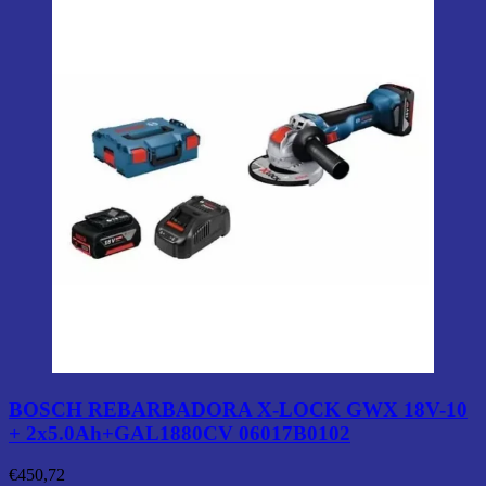
BOSCH REBARBADORA X-LOCK GWX 18V-10
+ 2x5.0Ah+GAL1880CV 06017B0102
€
450,72