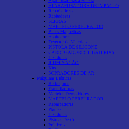
Aparafusadoras a Bateria
APARAFUSADORA DE IMPACTO
Rebarbadoras
Rebitadoras
SERRAS
MARTELO PERFURADOR
Bases Magnéticas
Aspiradores
Detector de Materiais
PISTOLA DE SILICONE
CARREGADORES E BATERIAS
Lixadoras
ILUMINAÇÃO
Kits
SOPRADORES DE AR
Máquinas Elétricas
Berbequins
Esmeriladoras
Martelos Demolidores
MARTELO PERFURADOR
Rebarbadoras
Plainas
Lixadoras
Pistolas De Colar
Polidoras