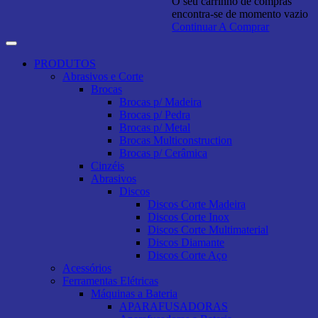
O seu carrinho de compras
encontra-se de momento vazio
Continuar A Comprar
PRODUTOS
Abrasivos e Corte
Brocas
Brocas p/ Madeira
Brocas p/ Pedra
Brocas p/ Metal
Brocas Multiconstruction
Brocas p/ Cerâmica
Cinzéis
Abrasivos
Discos
Discos Corte Madeira
Discos Corte Inox
Discos Corte Multimaterial
Discos Diamante
Discos Corte Aço
Acessórios
Ferramentas Elétricas
Máquinas a Bateria
APARAFUSADORAS