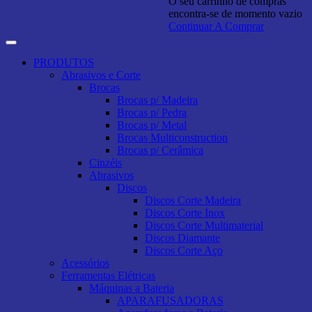
O seu carrinho de compras
encontra-se de momento vazio
Continuar A Comprar
PRODUTOS
Abrasivos e Corte
Brocas
Brocas p/ Madeira
Brocas p/ Pedra
Brocas p/ Metal
Brocas Multiconstruction
Brocas p/ Cerâmica
Cinzéis
Abrasivos
Discos
Discos Corte Madeira
Discos Corte Inox
Discos Corte Multimaterial
Discos Diamante
Discos Corte Aço
Acessórios
Ferramentas Elétricas
Máquinas a Bateria
APARAFUSADORAS