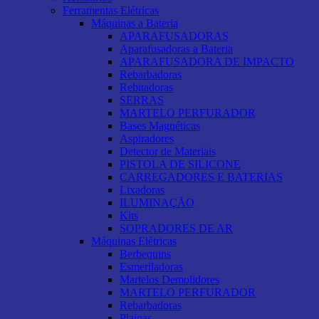
Ferramentas Elétricas
Máquinas a Bateria
APARAFUSADORAS
Aparafusadoras a Bateria
APARAFUSADORA DE IMPACTO
Rebarbadoras
Rebitadoras
SERRAS
MARTELO PERFURADOR
Bases Magnéticas
Aspiradores
Detector de Materiais
PISTOLA DE SILICONE
CARREGADORES E BATERIAS
Lixadoras
ILUMINAÇÃO
Kits
SOPRADORES DE AR
Máquinas Elétricas
Berbequins
Esmeriladoras
Martelos Demolidores
MARTELO PERFURADOR
Rebarbadoras
Plainas