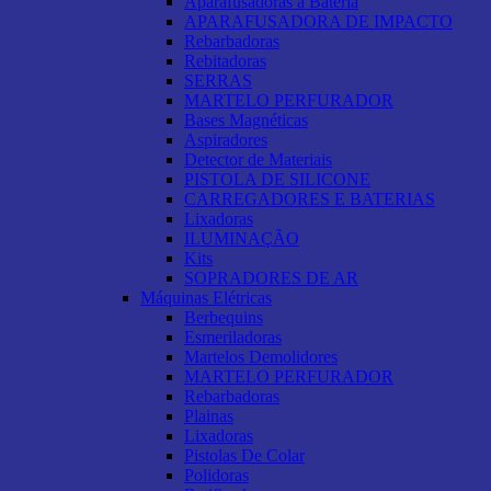
Aparafusadoras a Bateria
APARAFUSADORA DE IMPACTO
Rebarbadoras
Rebitadoras
SERRAS
MARTELO PERFURADOR
Bases Magnéticas
Aspiradores
Detector de Materiais
PISTOLA DE SILICONE
CARREGADORES E BATERIAS
Lixadoras
ILUMINAÇÃO
Kits
SOPRADORES DE AR
Máquinas Elétricas
Berbequins
Esmeriladoras
Martelos Demolidores
MARTELO PERFURADOR
Rebarbadoras
Plainas
Lixadoras
Pistolas De Colar
Polidoras