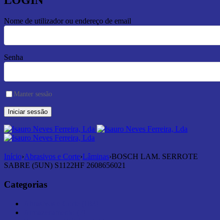
LOGIN
Nome de utilizador ou endereço de email
Senha
Manter sessão
Início
›
Abrasivos e Corte
›
Lâminas
›
BOSCH LAM. SERROTE
SABRE (5UN) S1122HF 2608656021
Categorias
Abrasivos e Corte (183)
Armazenamento (7)