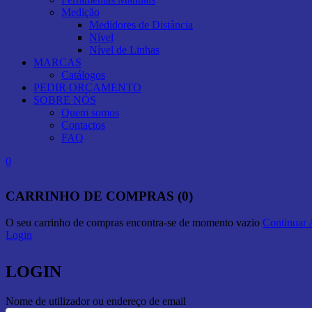
Medição
Medidores de Distância
Nível
Nível de Linhas
MARCAS
Catálogos
PEDIR ORÇAMENTO
SOBRE NÓS
Quem somos
Contactos
FAQ
0
CARRINHO DE COMPRAS (0)
O seu carrinho de compras encontra-se de momento vazio
Continuar
Login
LOGIN
Nome de utilizador ou endereço de email