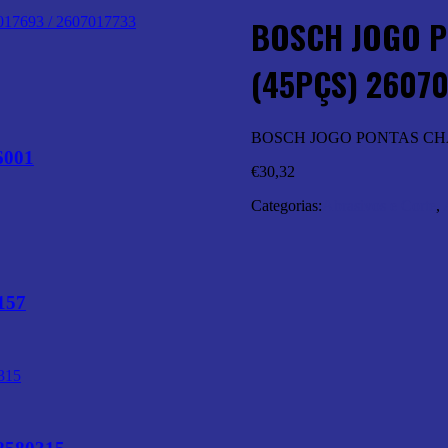
BOSCH JOGO P
(45PÇS) 26070
BOSCH JOGO PONTAS CHAV
6001
€
30,32
Categorias:
Abrasivos e Corte
,
157