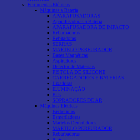
Ferramentas Elétricas
Máquinas a Bateria
APARAFUSADORAS
Aparafusadoras a Bateria
APARAFUSADORA DE IMPACTO
Rebarbadoras
Rebitadoras
SERRAS
MARTELO PERFURADOR
Bases Magnéticas
Aspiradores
Detector de Materiais
PISTOLA DE SILICONE
CARREGADORES E BATERIAS
Lixadoras
ILUMINAÇÃO
Kits
SOPRADORES DE AR
Máquinas Elétricas
Berbequins
Esmeriladoras
Martelos Demolidores
MARTELO PERFURADOR
Rebarbadoras
Plainas