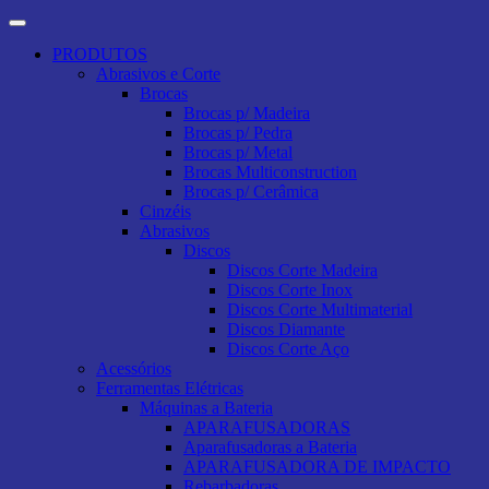
PRODUTOS
Abrasivos e Corte
Brocas
Brocas p/ Madeira
Brocas p/ Pedra
Brocas p/ Metal
Brocas Multiconstruction
Brocas p/ Cerâmica
Cinzéis
Abrasivos
Discos
Discos Corte Madeira
Discos Corte Inox
Discos Corte Multimaterial
Discos Diamante
Discos Corte Aço
Acessórios
Ferramentas Elétricas
Máquinas a Bateria
APARAFUSADORAS
Aparafusadoras a Bateria
APARAFUSADORA DE IMPACTO
Rebarbadoras