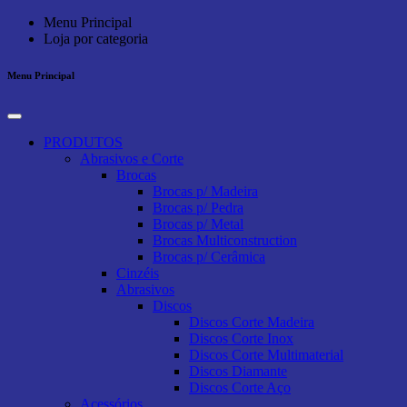
Menu Principal
Loja por categoria
Menu Principal
PRODUTOS
Abrasivos e Corte
Brocas
Brocas p/ Madeira
Brocas p/ Pedra
Brocas p/ Metal
Brocas Multiconstruction
Brocas p/ Cerâmica
Cinzéis
Abrasivos
Discos
Discos Corte Madeira
Discos Corte Inox
Discos Corte Multimaterial
Discos Diamante
Discos Corte Aço
Acessórios