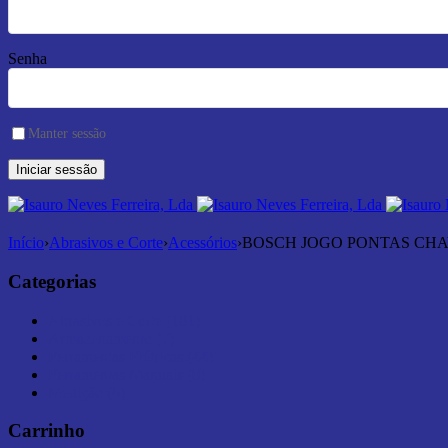
Senha
Manter sessão
Início
›
Abrasivos e Corte
›
Acessórios
›
BOSCH JOGO PONTAS CHAVE
Categorias
Abrasivos e Corte (181)
Armazenamento (7)
Ferramentas Elétricas (44)
Ferramentas Manuais (0)
Medição (6)
Carrinho