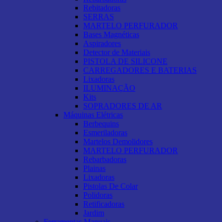
Rebitadoras
SERRAS
MARTELO PERFURADOR
Bases Magnéticas
Aspiradores
Detector de Materiais
PISTOLA DE SILICONE
CARREGADORES E BATERIAS
Lixadoras
ILUMINAÇÃO
Kits
SOPRADORES DE AR
Máquinas Elétricas
Berbequins
Esmeriladoras
Martelos Demolidores
MARTELO PERFURADOR
Rebarbadoras
Plainas
Lixadoras
Pistolas De Colar
Polidoras
Retificadoras
Jardim
Ferramentas Manuais