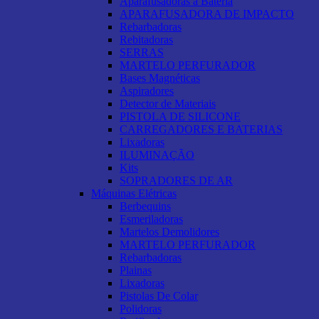
Aparafusadoras a Bateria
APARAFUSADORA DE IMPACTO
Rebarbadoras
Rebitadoras
SERRAS
MARTELO PERFURADOR
Bases Magnéticas
Aspiradores
Detector de Materiais
PISTOLA DE SILICONE
CARREGADORES E BATERIAS
Lixadoras
ILUMINAÇÃO
Kits
SOPRADORES DE AR
Máquinas Elétricas
Berbequins
Esmeriladoras
Martelos Demolidores
MARTELO PERFURADOR
Rebarbadoras
Plainas
Lixadoras
Pistolas De Colar
Polidoras