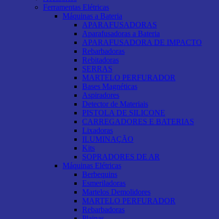
Ferramentas Elétricas
Máquinas a Bateria
APARAFUSADORAS
Aparafusadoras a Bateria
APARAFUSADORA DE IMPACTO
Rebarbadoras
Rebitadoras
SERRAS
MARTELO PERFURADOR
Bases Magnéticas
Aspiradores
Detector de Materiais
PISTOLA DE SILICONE
CARREGADORES E BATERIAS
Lixadoras
ILUMINAÇÃO
Kits
SOPRADORES DE AR
Máquinas Elétricas
Berbequins
Esmeriladoras
Martelos Demolidores
MARTELO PERFURADOR
Rebarbadoras
Plainas