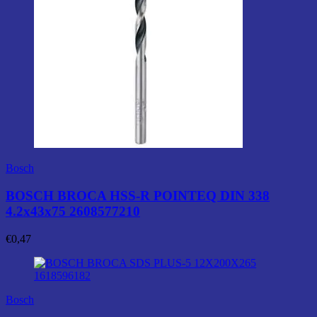
Bosch
BOSCH BROCA HSS-R POINTEQ DIN 338
4.2x43x75 2608577210
€
0,47
Bosch