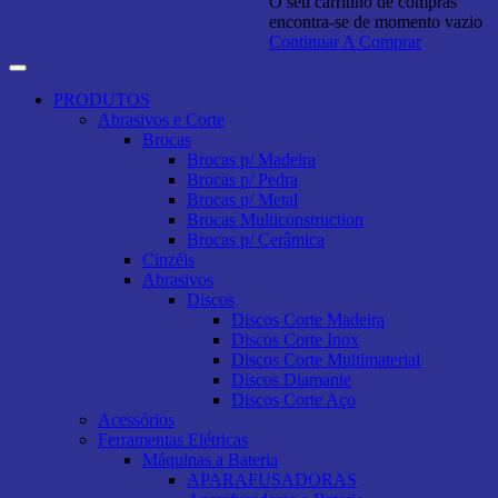
O seu carrinho de compras
encontra-se de momento vazio
Continuar A Comprar
PRODUTOS
Abrasivos e Corte
Brocas
Brocas p/ Madeira
Brocas p/ Pedra
Brocas p/ Metal
Brocas Multiconstruction
Brocas p/ Cerâmica
Cinzéis
Abrasivos
Discos
Discos Corte Madeira
Discos Corte Inox
Discos Corte Multimaterial
Discos Diamante
Discos Corte Aço
Acessórios
Ferramentas Elétricas
Máquinas a Bateria
APARAFUSADORAS