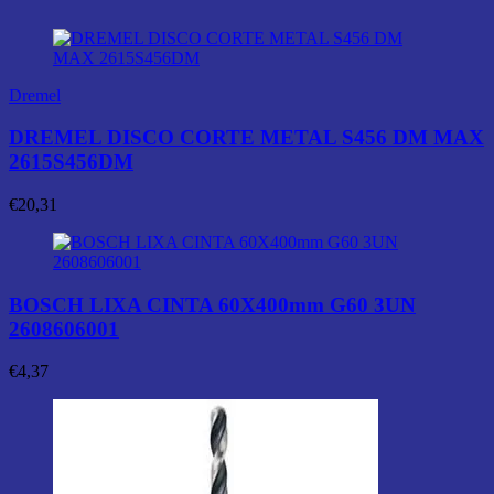
Dremel
DREMEL DISCO CORTE METAL S456 DM MAX
2615S456DM
€
20,31
BOSCH LIXA CINTA 60X400mm G60 3UN
2608606001
€
4,37