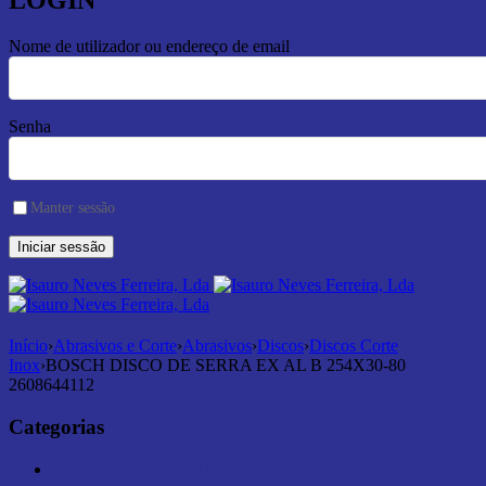
LOGIN
Nome de utilizador ou endereço de email
Senha
Manter sessão
Início
›
Abrasivos e Corte
›
Abrasivos
›
Discos
›
Discos Corte
Inox
›
BOSCH DISCO DE SERRA EX AL B 254X30-80
2608644112
Categorias
Abrasivos e Corte (181)