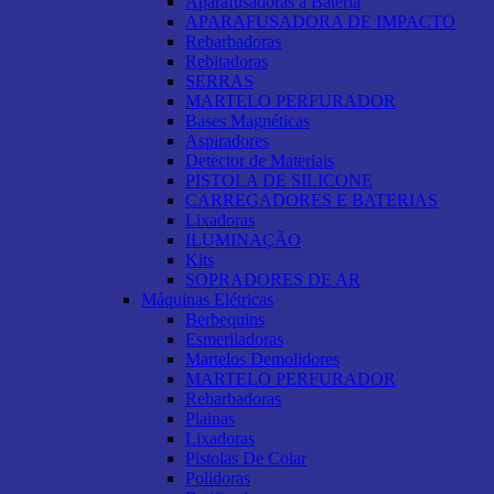
Aparafusadoras a Bateria
APARAFUSADORA DE IMPACTO
Rebarbadoras
Rebitadoras
SERRAS
MARTELO PERFURADOR
Bases Magnéticas
Aspiradores
Detector de Materiais
PISTOLA DE SILICONE
CARREGADORES E BATERIAS
Lixadoras
ILUMINAÇÃO
Kits
SOPRADORES DE AR
Máquinas Elétricas
Berbequins
Esmeriladoras
Martelos Demolidores
MARTELO PERFURADOR
Rebarbadoras
Plainas
Lixadoras
Pistolas De Colar
Polidoras