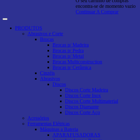
O seu carrinho de compras
encontra-se de momento vazio
Continuar A Comprar
PRODUTOS
Abrasivos e Corte
Brocas
Brocas p/ Madeira
Brocas p/ Pedra
Brocas p/ Metal
Brocas Multiconstruction
Brocas p/ Cerâmica
Cinzéis
Abrasivos
Discos
Discos Corte Madeira
Discos Corte Inox
Discos Corte Multimaterial
Discos Diamante
Discos Corte Aço
Acessórios
Ferramentas Elétricas
Máquinas a Bateria
APARAFUSADORAS