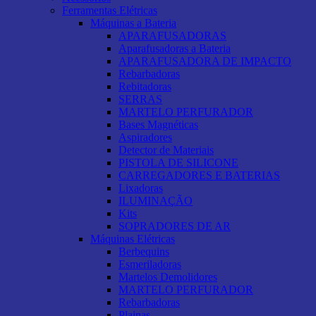
Ferramentas Elétricas
Máquinas a Bateria
APARAFUSADORAS
Aparafusadoras a Bateria
APARAFUSADORA DE IMPACTO
Rebarbadoras
Rebitadoras
SERRAS
MARTELO PERFURADOR
Bases Magnéticas
Aspiradores
Detector de Materiais
PISTOLA DE SILICONE
CARREGADORES E BATERIAS
Lixadoras
ILUMINAÇÃO
Kits
SOPRADORES DE AR
Máquinas Elétricas
Berbequins
Esmeriladoras
Martelos Demolidores
MARTELO PERFURADOR
Rebarbadoras
Plainas