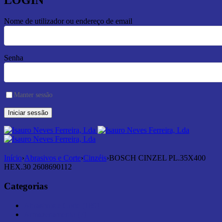
LOGIN
Nome de utilizador ou endereço de email
Senha
Manter sessão
Início
›
Abrasivos e Corte
›
Cinzéis
›
BOSCH CINZEL PL.35X400
HEX.30 2608690112
Categorias
Abrasivos e Corte (189)
Armazenamento (7)