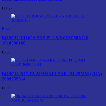
€
11,27
Bosch
BOSCH BROCA SDS PLUS-5 06X050X110
1618596166
€
3,08
BOSCH PONTA APARAFUSAR PH 25MM (2UN)
2609255914
€
1,89