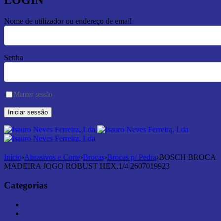
LOGIN
Nome de utilizador ou endereço de email
Senha
Manter sessão
Início
›
Abrasivos e Corte
›
Brocas
›
Brocas p/ Pedra
›
BOSCH BROCA
MADEIRA JOGO ROBUST HEX.1/4 2607019923
Categorias
Abrasivos e Corte (181)
Armazenamento (7)