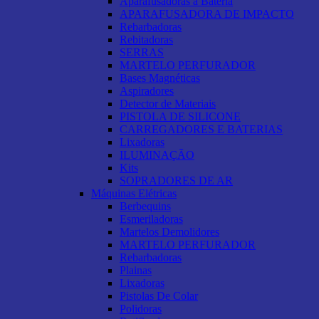
Aparafusadoras a Bateria
APARAFUSADORA DE IMPACTO
Rebarbadoras
Rebitadoras
SERRAS
MARTELO PERFURADOR
Bases Magnéticas
Aspiradores
Detector de Materiais
PISTOLA DE SILICONE
CARREGADORES E BATERIAS
Lixadoras
ILUMINAÇÃO
Kits
SOPRADORES DE AR
Máquinas Elétricas
Berbequins
Esmeriladoras
Martelos Demolidores
MARTELO PERFURADOR
Rebarbadoras
Plainas
Lixadoras
Pistolas De Colar
Polidoras