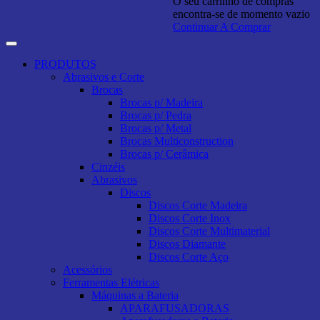
O seu carrinho de compras
encontra-se de momento vazio
Continuar A Comprar
PRODUTOS
Abrasivos e Corte
Brocas
Brocas p/ Madeira
Brocas p/ Pedra
Brocas p/ Metal
Brocas Multiconstruction
Brocas p/ Cerâmica
Cinzéis
Abrasivos
Discos
Discos Corte Madeira
Discos Corte Inox
Discos Corte Multimaterial
Discos Diamante
Discos Corte Aço
Acessórios
Ferramentas Elétricas
Máquinas a Bateria
APARAFUSADORAS