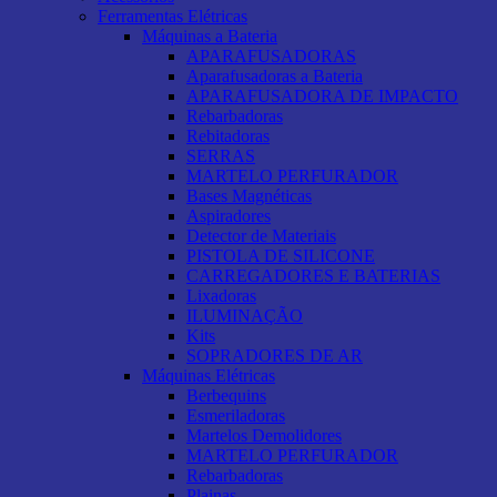
Ferramentas Elétricas
Máquinas a Bateria
APARAFUSADORAS
Aparafusadoras a Bateria
APARAFUSADORA DE IMPACTO
Rebarbadoras
Rebitadoras
SERRAS
MARTELO PERFURADOR
Bases Magnéticas
Aspiradores
Detector de Materiais
PISTOLA DE SILICONE
CARREGADORES E BATERIAS
Lixadoras
ILUMINAÇÃO
Kits
SOPRADORES DE AR
Máquinas Elétricas
Berbequins
Esmeriladoras
Martelos Demolidores
MARTELO PERFURADOR
Rebarbadoras
Plainas