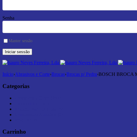
Senha
Manter sessão
Início
›
Abrasivos e Corte
›
Brocas
›
Brocas p/ Pedra
›
BOSCH BROCA M
Categorias
Abrasivos e Corte (181)
Armazenamento (7)
Ferramentas Elétricas (44)
Ferramentas Manuais (0)
Medição (6)
Carrinho