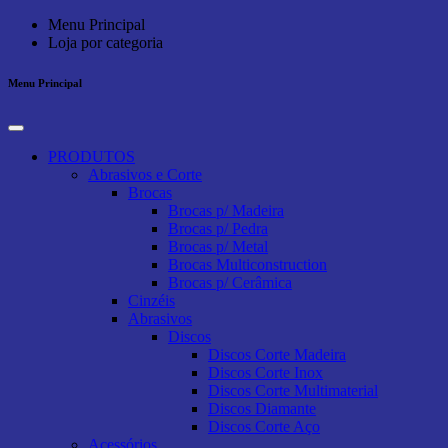
Menu Principal
Loja por categoria
Menu Principal
PRODUTOS
Abrasivos e Corte
Brocas
Brocas p/ Madeira
Brocas p/ Pedra
Brocas p/ Metal
Brocas Multiconstruction
Brocas p/ Cerâmica
Cinzéis
Abrasivos
Discos
Discos Corte Madeira
Discos Corte Inox
Discos Corte Multimaterial
Discos Diamante
Discos Corte Aço
Acessórios