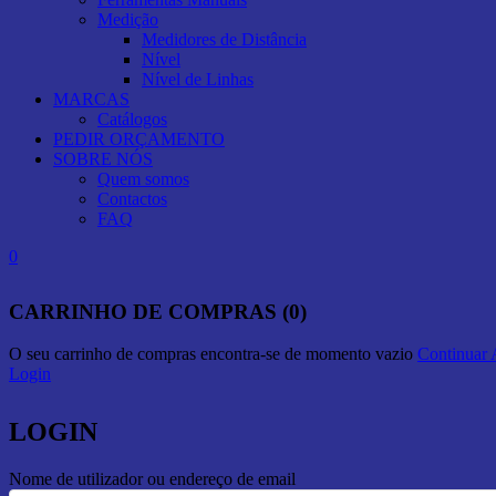
Medição
Medidores de Distância
Nível
Nível de Linhas
MARCAS
Catálogos
PEDIR ORÇAMENTO
SOBRE NÓS
Quem somos
Contactos
FAQ
0
CARRINHO DE COMPRAS (0)
O seu carrinho de compras encontra-se de momento vazio
Continuar
Login
LOGIN
Nome de utilizador ou endereço de email