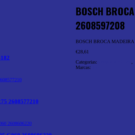
BOSCH BROCA 
2608597208
BOSCH BROCA MADEIRA 3
€
28,61
182
Categorias:
Abrasivos e Corte
,
Marcas:
Bosch
75 2608577210