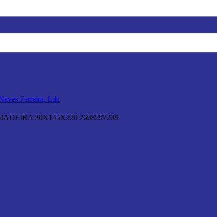
ADEIRA 30X145X220 2608597208