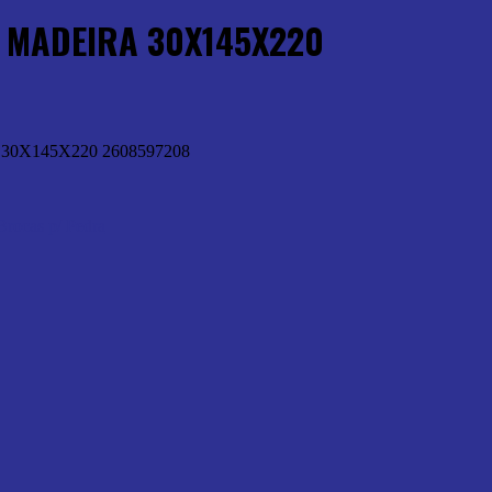
MADEIRA 30X145X220
0X145X220 2608597208
Brocas p/ Pedra