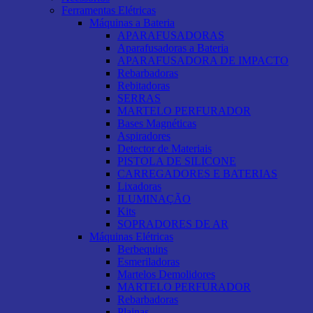
Ferramentas Elétricas
Máquinas a Bateria
APARAFUSADORAS
Aparafusadoras a Bateria
APARAFUSADORA DE IMPACTO
Rebarbadoras
Rebitadoras
SERRAS
MARTELO PERFURADOR
Bases Magnéticas
Aspiradores
Detector de Materiais
PISTOLA DE SILICONE
CARREGADORES E BATERIAS
Lixadoras
ILUMINAÇÃO
Kits
SOPRADORES DE AR
Máquinas Elétricas
Berbequins
Esmeriladoras
Martelos Demolidores
MARTELO PERFURADOR
Rebarbadoras
Plainas