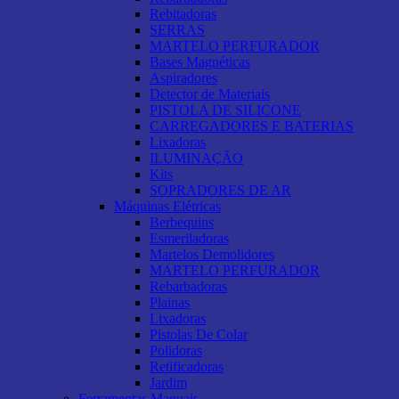
Rebitadoras
SERRAS
MARTELO PERFURADOR
Bases Magnéticas
Aspiradores
Detector de Materiais
PISTOLA DE SILICONE
CARREGADORES E BATERIAS
Lixadoras
ILUMINAÇÃO
Kits
SOPRADORES DE AR
Máquinas Elétricas
Berbequins
Esmeriladoras
Martelos Demolidores
MARTELO PERFURADOR
Rebarbadoras
Plainas
Lixadoras
Pistolas De Colar
Polidoras
Retificadoras
Jardim
Ferramentas Manuais