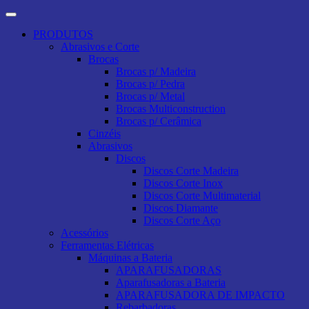
PRODUTOS
Abrasivos e Corte
Brocas
Brocas p/ Madeira
Brocas p/ Pedra
Brocas p/ Metal
Brocas Multiconstruction
Brocas p/ Cerâmica
Cinzéis
Abrasivos
Discos
Discos Corte Madeira
Discos Corte Inox
Discos Corte Multimaterial
Discos Diamante
Discos Corte Aço
Acessórios
Ferramentas Elétricas
Máquinas a Bateria
APARAFUSADORAS
Aparafusadoras a Bateria
APARAFUSADORA DE IMPACTO
Rebarbadoras