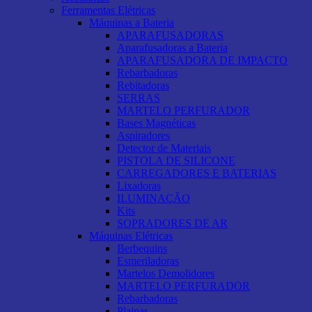
Ferramentas Elétricas
Máquinas a Bateria
APARAFUSADORAS
Aparafusadoras a Bateria
APARAFUSADORA DE IMPACTO
Rebarbadoras
Rebitadoras
SERRAS
MARTELO PERFURADOR
Bases Magnéticas
Aspiradores
Detector de Materiais
PISTOLA DE SILICONE
CARREGADORES E BATERIAS
Lixadoras
ILUMINAÇÃO
Kits
SOPRADORES DE AR
Máquinas Elétricas
Berbequins
Esmeriladoras
Martelos Demolidores
MARTELO PERFURADOR
Rebarbadoras
Plainas