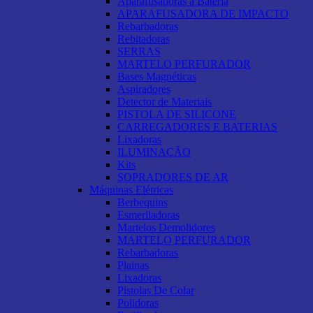
Aparafusadoras a Bateria
APARAFUSADORA DE IMPACTO
Rebarbadoras
Rebitadoras
SERRAS
MARTELO PERFURADOR
Bases Magnéticas
Aspiradores
Detector de Materiais
PISTOLA DE SILICONE
CARREGADORES E BATERIAS
Lixadoras
ILUMINAÇÃO
Kits
SOPRADORES DE AR
Máquinas Elétricas
Berbequins
Esmeriladoras
Martelos Demolidores
MARTELO PERFURADOR
Rebarbadoras
Plainas
Lixadoras
Pistolas De Colar
Polidoras