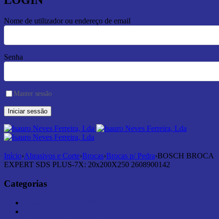
LOGIN
Nome de utilizador ou endereço de email
Senha
Manter sessão
Início
›
Abrasivos e Corte
›
Brocas
›
Brocas p/ Pedra
›
BOSCH BROCA
EXPERT SDS PLUS-7X: 20x200X250 2608900142
Categorias
Abrasivos e Corte (181)
Armazenamento (7)