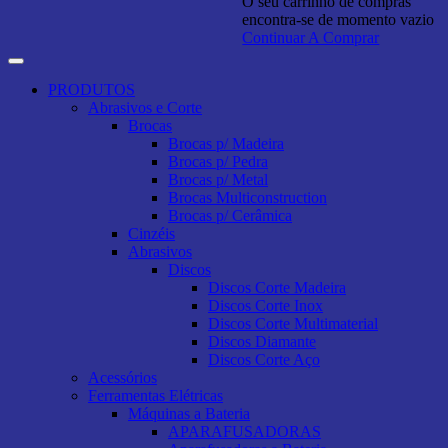
O seu carrinho de compras
encontra-se de momento vazio
Continuar A Comprar
PRODUTOS
Abrasivos e Corte
Brocas
Brocas p/ Madeira
Brocas p/ Pedra
Brocas p/ Metal
Brocas Multiconstruction
Brocas p/ Cerâmica
Cinzéis
Abrasivos
Discos
Discos Corte Madeira
Discos Corte Inox
Discos Corte Multimaterial
Discos Diamante
Discos Corte Aço
Acessórios
Ferramentas Elétricas
Máquinas a Bateria
APARAFUSADORAS