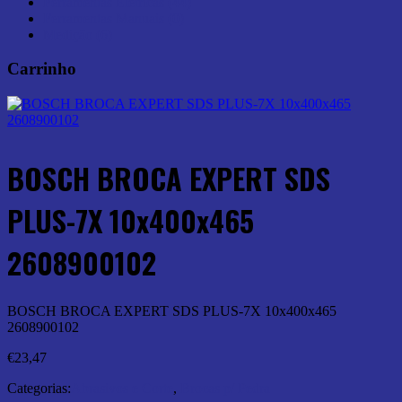
Ferramentas Elétricas (44)
Ferramentas Manuais (0)
Medição (6)
Carrinho
BOSCH BROCA EXPERT SDS
PLUS-7X 10x400x465
2608900102
BOSCH BROCA EXPERT SDS PLUS-7X 10x400x465
2608900102
€
23,47
Categorias:
Abrasivos e Corte
,
Brocas p/ Pedra