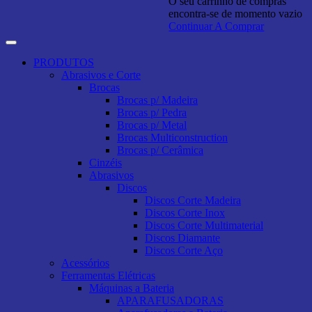
O seu carrinho de compras
encontra-se de momento vazio
Continuar A Comprar
PRODUTOS
Abrasivos e Corte
Brocas
Brocas p/ Madeira
Brocas p/ Pedra
Brocas p/ Metal
Brocas Multiconstruction
Brocas p/ Cerâmica
Cinzéis
Abrasivos
Discos
Discos Corte Madeira
Discos Corte Inox
Discos Corte Multimaterial
Discos Diamante
Discos Corte Aço
Acessórios
Ferramentas Elétricas
Máquinas a Bateria
APARAFUSADORAS