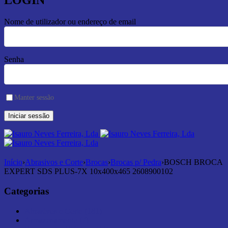
LOGIN
Nome de utilizador ou endereço de email
Senha
Manter sessão
Início
›
Abrasivos e Corte
›
Brocas
›
Brocas p/ Pedra
›
BOSCH BROCA
EXPERT SDS PLUS-7X 10x400x465 2608900102
Categorias
Abrasivos e Corte (181)
Armazenamento (7)