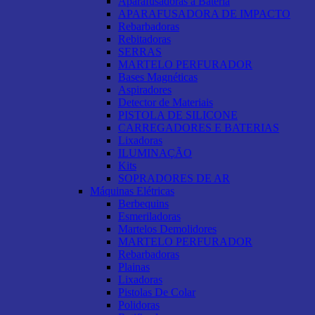
Aparafusadoras a Bateria
APARAFUSADORA DE IMPACTO
Rebarbadoras
Rebitadoras
SERRAS
MARTELO PERFURADOR
Bases Magnéticas
Aspiradores
Detector de Materiais
PISTOLA DE SILICONE
CARREGADORES E BATERIAS
Lixadoras
ILUMINAÇÃO
Kits
SOPRADORES DE AR
Máquinas Elétricas
Berbequins
Esmeriladoras
Martelos Demolidores
MARTELO PERFURADOR
Rebarbadoras
Plainas
Lixadoras
Pistolas De Colar
Polidoras