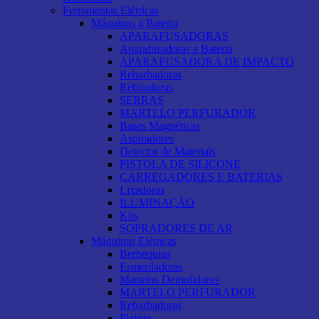
Ferramentas Elétricas
Máquinas a Bateria
APARAFUSADORAS
Aparafusadoras a Bateria
APARAFUSADORA DE IMPACTO
Rebarbadoras
Rebitadoras
SERRAS
MARTELO PERFURADOR
Bases Magnéticas
Aspiradores
Detector de Materiais
PISTOLA DE SILICONE
CARREGADORES E BATERIAS
Lixadoras
ILUMINAÇÃO
Kits
SOPRADORES DE AR
Máquinas Elétricas
Berbequins
Esmeriladoras
Martelos Demolidores
MARTELO PERFURADOR
Rebarbadoras
Plainas