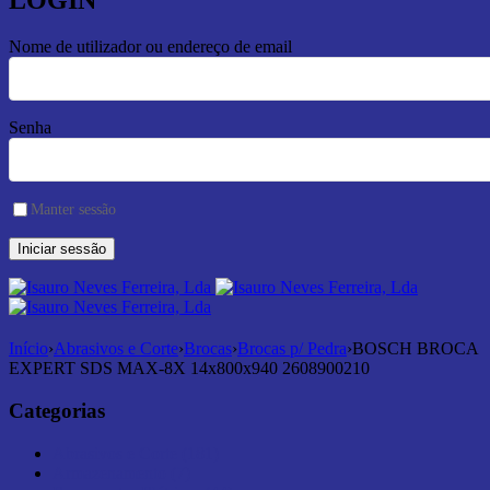
LOGIN
Nome de utilizador ou endereço de email
Senha
Manter sessão
Início
›
Abrasivos e Corte
›
Brocas
›
Brocas p/ Pedra
›
BOSCH BROCA
EXPERT SDS MAX-8X 14x800x940 2608900210
Categorias
Abrasivos e Corte (181)
Armazenamento (7)