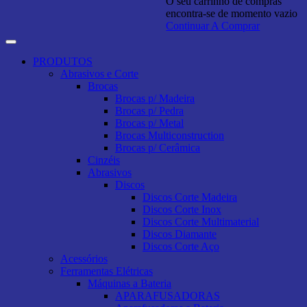
O seu carrinho de compras
encontra-se de momento vazio
Continuar A Comprar
PRODUTOS
Abrasivos e Corte
Brocas
Brocas p/ Madeira
Brocas p/ Pedra
Brocas p/ Metal
Brocas Multiconstruction
Brocas p/ Cerâmica
Cinzéis
Abrasivos
Discos
Discos Corte Madeira
Discos Corte Inox
Discos Corte Multimaterial
Discos Diamante
Discos Corte Aço
Acessórios
Ferramentas Elétricas
Máquinas a Bateria
APARAFUSADORAS