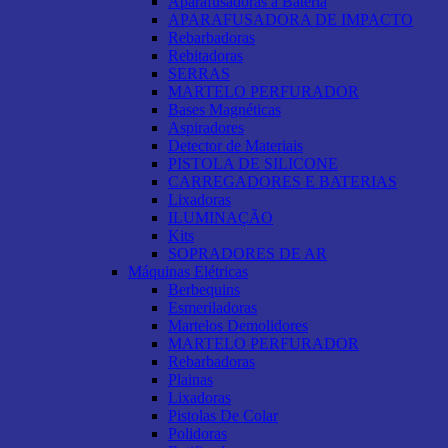
Aparafusadoras a Bateria
APARAFUSADORA DE IMPACTO
Rebarbadoras
Rebitadoras
SERRAS
MARTELO PERFURADOR
Bases Magnéticas
Aspiradores
Detector de Materiais
PISTOLA DE SILICONE
CARREGADORES E BATERIAS
Lixadoras
ILUMINAÇÃO
Kits
SOPRADORES DE AR
Máquinas Elétricas
Berbequins
Esmeriladoras
Martelos Demolidores
MARTELO PERFURADOR
Rebarbadoras
Plainas
Lixadoras
Pistolas De Colar
Polidoras