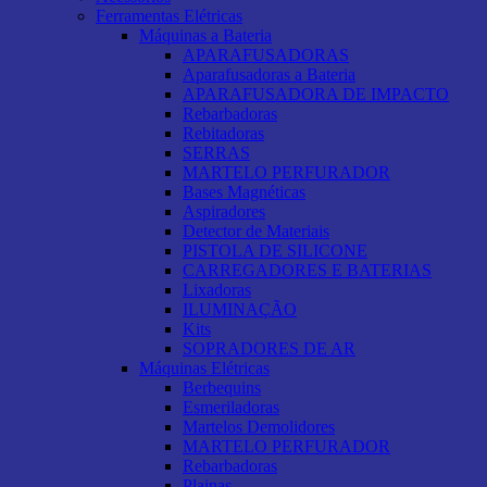
Ferramentas Elétricas
Máquinas a Bateria
APARAFUSADORAS
Aparafusadoras a Bateria
APARAFUSADORA DE IMPACTO
Rebarbadoras
Rebitadoras
SERRAS
MARTELO PERFURADOR
Bases Magnéticas
Aspiradores
Detector de Materiais
PISTOLA DE SILICONE
CARREGADORES E BATERIAS
Lixadoras
ILUMINAÇÃO
Kits
SOPRADORES DE AR
Máquinas Elétricas
Berbequins
Esmeriladoras
Martelos Demolidores
MARTELO PERFURADOR
Rebarbadoras
Plainas