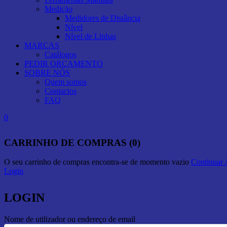
Medição
Medidores de Distância
Nível
Nível de Linhas
MARCAS
Catálogos
PEDIR ORÇAMENTO
SOBRE NÓS
Quem somos
Contactos
FAQ
0
CARRINHO DE COMPRAS (0)
O seu carrinho de compras encontra-se de momento vazio
Continuar
Login
LOGIN
Nome de utilizador ou endereço de email