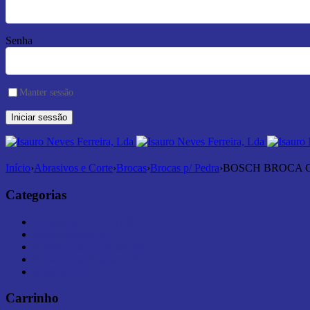
Senha
Manter sessão
Início
›
Abrasivos e Corte
›
Brocas
›
Brocas p/ Pedra
›
BOSCH BROCA CY
Categorias
Abrasivos e Corte (181)
Armazenamento (7)
Ferramentas Elétricas (44)
Ferramentas Manuais (0)
Medição (6)
Carrinho