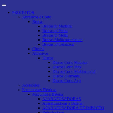
PRODUTOS
Abrasivos e Corte
Brocas
Brocas p/ Madeira
Brocas p/ Pedra
Brocas p/ Metal
Brocas Multiconstruction
Brocas p/ Cerâmica
Cinzéis
Abrasivos
Discos
Discos Corte Madeira
Discos Corte Inox
Discos Corte Multimaterial
Discos Diamante
Discos Corte Aço
Acessórios
Ferramentas Elétricas
Máquinas a Bateria
APARAFUSADORAS
Aparafusadoras a Bateria
APARAFUSADORA DE IMPACTO
Rebarbadoras