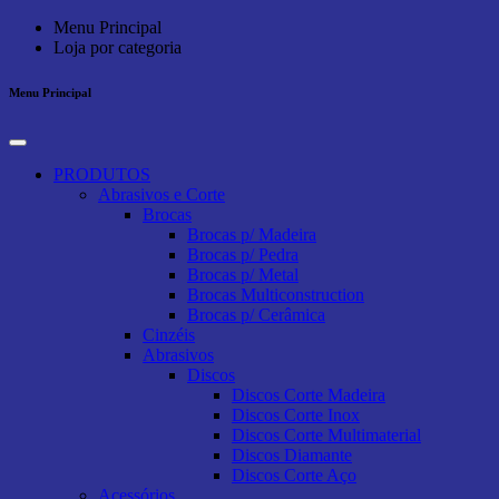
Menu Principal
Loja por categoria
Menu Principal
PRODUTOS
Abrasivos e Corte
Brocas
Brocas p/ Madeira
Brocas p/ Pedra
Brocas p/ Metal
Brocas Multiconstruction
Brocas p/ Cerâmica
Cinzéis
Abrasivos
Discos
Discos Corte Madeira
Discos Corte Inox
Discos Corte Multimaterial
Discos Diamante
Discos Corte Aço
Acessórios