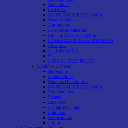
Rebitadoras
SERRAS
MARTELO PERFURADOR
Bases Magnéticas
Aspiradores
Detector de Materiais
PISTOLA DE SILICONE
CARREGADORES E BATERIAS
Lixadoras
ILUMINAÇÃO
Kits
SOPRADORES DE AR
Máquinas Elétricas
Berbequins
Esmeriladoras
Martelos Demolidores
MARTELO PERFURADOR
Rebarbadoras
Plainas
Lixadoras
Pistolas De Colar
Polidoras
Retificadoras
Jardim
Ferramentas Manuais