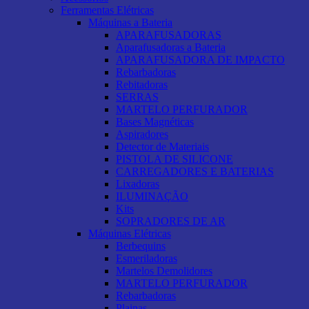
Ferramentas Elétricas
Máquinas a Bateria
APARAFUSADORAS
Aparafusadoras a Bateria
APARAFUSADORA DE IMPACTO
Rebarbadoras
Rebitadoras
SERRAS
MARTELO PERFURADOR
Bases Magnéticas
Aspiradores
Detector de Materiais
PISTOLA DE SILICONE
CARREGADORES E BATERIAS
Lixadoras
ILUMINAÇÃO
Kits
SOPRADORES DE AR
Máquinas Elétricas
Berbequins
Esmeriladoras
Martelos Demolidores
MARTELO PERFURADOR
Rebarbadoras
Plainas