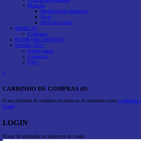
Medição
Medidores de Distância
Nível
Nível de Linhas
MARCAS
Catálogos
PEDIR ORÇAMENTO
SOBRE NÓS
Quem somos
Contactos
FAQ
0
CARRINHO DE COMPRAS (0)
O seu carrinho de compras encontra-se de momento vazio
Continuar
Login
LOGIN
Nome de utilizador ou endereço de email