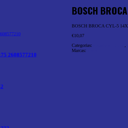
BOSCH BROCA 
BOSCH BROCA CYL-5 14X9
€
10,07
Categorias:
Abrasivos e Corte
,
Marcas:
Bosch
75 2608577210
32