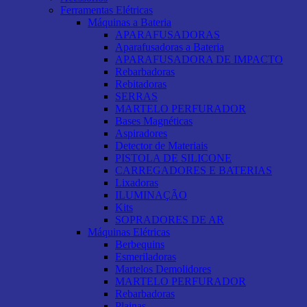
Ferramentas Elétricas
Máquinas a Bateria
APARAFUSADORAS
Aparafusadoras a Bateria
APARAFUSADORA DE IMPACTO
Rebarbadoras
Rebitadoras
SERRAS
MARTELO PERFURADOR
Bases Magnéticas
Aspiradores
Detector de Materiais
PISTOLA DE SILICONE
CARREGADORES E BATERIAS
Lixadoras
ILUMINAÇÃO
Kits
SOPRADORES DE AR
Máquinas Elétricas
Berbequins
Esmeriladoras
Martelos Demolidores
MARTELO PERFURADOR
Rebarbadoras
Plainas