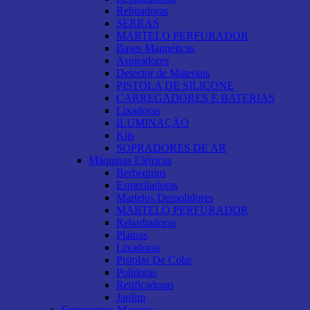
Rebitadoras
SERRAS
MARTELO PERFURADOR
Bases Magnéticas
Aspiradores
Detector de Materiais
PISTOLA DE SILICONE
CARREGADORES E BATERIAS
Lixadoras
ILUMINAÇÃO
Kits
SOPRADORES DE AR
Máquinas Elétricas
Berbequins
Esmeriladoras
Martelos Demolidores
MARTELO PERFURADOR
Rebarbadoras
Plainas
Lixadoras
Pistolas De Colar
Polidoras
Retificadoras
Jardim
Ferramentas Manuais