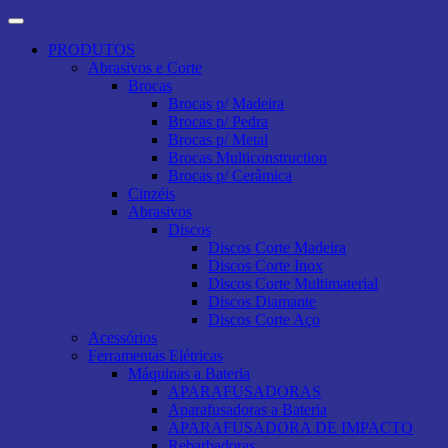
PRODUTOS
Abrasivos e Corte
Brocas
Brocas p/ Madeira
Brocas p/ Pedra
Brocas p/ Metal
Brocas Multiconstruction
Brocas p/ Cerâmica
Cinzéis
Abrasivos
Discos
Discos Corte Madeira
Discos Corte Inox
Discos Corte Multimaterial
Discos Diamante
Discos Corte Aço
Acessórios
Ferramentas Elétricas
Máquinas a Bateria
APARAFUSADORAS
Aparafusadoras a Bateria
APARAFUSADORA DE IMPACTO
Rebarbadoras