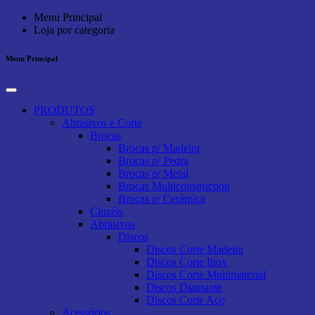
Menu Principal
Loja por categoria
Menu Principal
PRODUTOS
Abrasivos e Corte
Brocas
Brocas p/ Madeira
Brocas p/ Pedra
Brocas p/ Metal
Brocas Multiconstruction
Brocas p/ Cerâmica
Cinzéis
Abrasivos
Discos
Discos Corte Madeira
Discos Corte Inox
Discos Corte Multimaterial
Discos Diamante
Discos Corte Aço
Acessórios