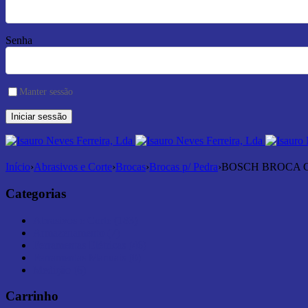
Senha
Manter sessão
Início
›
Abrasivos e Corte
›
Brocas
›
Brocas p/ Pedra
›
BOSCH BROCA CY
Categorias
Abrasivos e Corte (183)
Armazenamento (7)
Ferramentas Elétricas (46)
Ferramentas Manuais (0)
Medição (6)
Carrinho