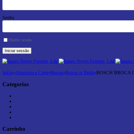
Senha
Manter sessão
Início
›
Abrasivos e Corte
›
Brocas
›
Brocas p/ Pedra
›
BOSCH BROCA C
Categorias
Abrasivos e Corte (181)
Armazenamento (7)
Ferramentas Elétricas (45)
Ferramentas Manuais (0)
Medição (6)
Carrinho