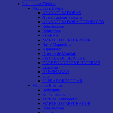
Ferramentas Elétricas
Máquinas a Bateria
APARAFUSADORAS
Aparafusadoras a Bateria
APARAFUSADORA DE IMPACTO
Rebarbadoras
Rebitadoras
SERRAS
MARTELO PERFURADOR
Bases Magnéticas
Aspiradores
Detector de Materiais
PISTOLA DE SILICONE
CARREGADORES E BATERIAS
Lixadoras
ILUMINAÇÃO
Kits
SOPRADORES DE AR
Máquinas Elétricas
Berbequins
Esmeriladoras
Martelos Demolidores
MARTELO PERFURADOR
Rebarbadoras
Plainas