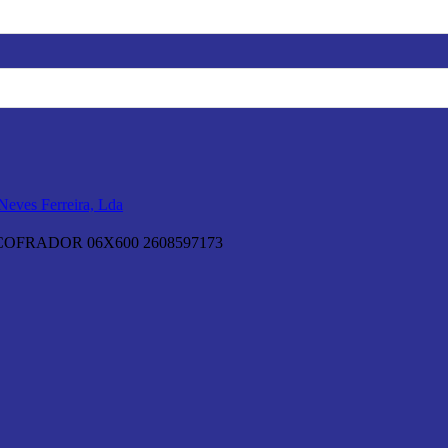
OFRADOR 06X600 2608597173