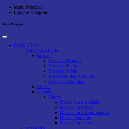
Menu Principal
Loja por categoria
Menu Principal
PRODUTOS
Abrasivos e Corte
Brocas
Brocas p/ Madeira
Brocas p/ Pedra
Brocas p/ Metal
Brocas Multiconstruction
Brocas p/ Cerâmica
Cinzéis
Abrasivos
Discos
Discos Corte Madeira
Discos Corte Inox
Discos Corte Multimaterial
Discos Diamante
Discos Corte Aço
Acessórios