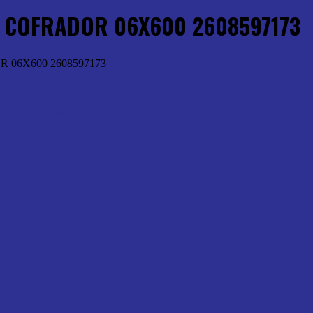
 COFRADOR 06X600 2608597173
06X600 2608597173
Brocas p/ Pedra