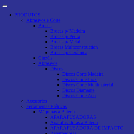
PRODUTOS
Abrasivos e Corte
Brocas
Brocas p/ Madeira
Brocas p/ Pedra
Brocas p/ Metal
Brocas Multiconstruction
Brocas p/ Cerâmica
Cinzéis
Abrasivos
Discos
Discos Corte Madeira
Discos Corte Inox
Discos Corte Multimaterial
Discos Diamante
Discos Corte Aço
Acessórios
Ferramentas Elétricas
Máquinas a Bateria
APARAFUSADORAS
Aparafusadoras a Bateria
APARAFUSADORA DE IMPACTO
Rebarbadoras