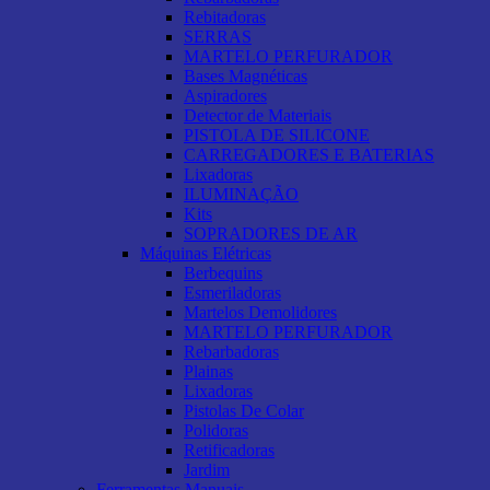
Rebitadoras
SERRAS
MARTELO PERFURADOR
Bases Magnéticas
Aspiradores
Detector de Materiais
PISTOLA DE SILICONE
CARREGADORES E BATERIAS
Lixadoras
ILUMINAÇÃO
Kits
SOPRADORES DE AR
Máquinas Elétricas
Berbequins
Esmeriladoras
Martelos Demolidores
MARTELO PERFURADOR
Rebarbadoras
Plainas
Lixadoras
Pistolas De Colar
Polidoras
Retificadoras
Jardim
Ferramentas Manuais