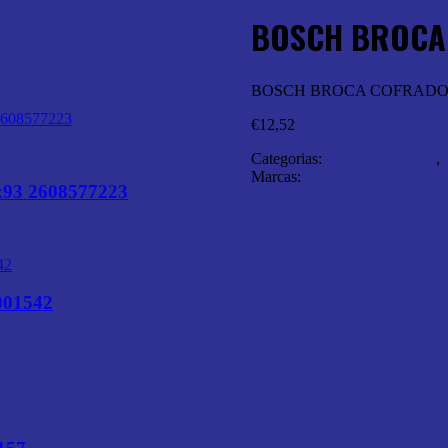
BOSCH BROCA
BOSCH BROCA COFRADOR 
€
12,52
Categorias:
Abrasivos e Corte
,
Marcas:
Bosch
93 2608577223
01542