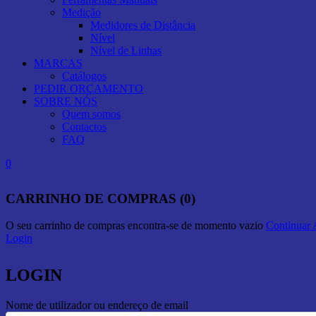
Medição
Medidores de Distância
Nível
Nível de Linhas
MARCAS
Catálogos
PEDIR ORÇAMENTO
SOBRE NÓS
Quem somos
Contactos
FAQ
0
CARRINHO DE COMPRAS (0)
O seu carrinho de compras encontra-se de momento vazio
Continuar
Login
LOGIN
Nome de utilizador ou endereço de email