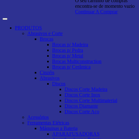
O seu carrinho de compras
encontra-se de momento vazio
Continuar A Comprar
PRODUTOS
Abrasivos e Corte
Brocas
Brocas p/ Madeira
Brocas p/ Pedra
Brocas p/ Metal
Brocas Multiconstruction
Brocas p/ Cerâmica
Cinzéis
Abrasivos
Discos
Discos Corte Madeira
Discos Corte Inox
Discos Corte Multimaterial
Discos Diamante
Discos Corte Aço
Acessórios
Ferramentas Elétricas
Máquinas a Bateria
APARAFUSADORAS