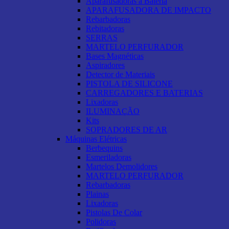
Aparafusadoras a Bateria
APARAFUSADORA DE IMPACTO
Rebarbadoras
Rebitadoras
SERRAS
MARTELO PERFURADOR
Bases Magnéticas
Aspiradores
Detector de Materiais
PISTOLA DE SILICONE
CARREGADORES E BATERIAS
Lixadoras
ILUMINAÇÃO
Kits
SOPRADORES DE AR
Máquinas Elétricas
Berbequins
Esmeriladoras
Martelos Demolidores
MARTELO PERFURADOR
Rebarbadoras
Plainas
Lixadoras
Pistolas De Colar
Polidoras