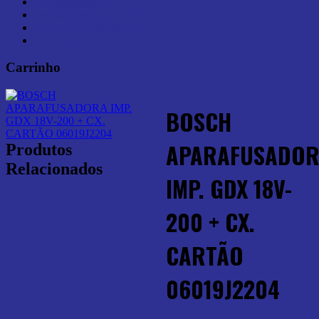
Armazenamento (7)
Ferramentas Elétricas (45)
Ferramentas Manuais (0)
Medição (6)
Carrinho
BOSCH
APARAFUSADO
Produtos
Relacionados
IMP. GDX 18V-
200 + CX.
CARTÃO
06019J2204