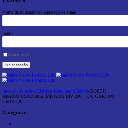
LOGIN
Nome de utilizador ou endereço de email
Senha
Manter sessão
Início
›
Ferramentas Elétricas
›
Máquinas a Bateria
›
BOSCH
APARAFUSADORA IMP. GDX 18V-200 + CX. CARTÃO
06019J2204
Categorias
Abrasivos e Corte (189)