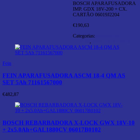
BOSCH APARAFUSADORA
IMP. GDX 18V-200 + CX.
CARTÃO 06019J2204
€
190,63
Categorias:
Ferramentas
Elétricas
,
Máquinas a Bateria
Fein
FEIN APARAFUSADORA ASCM 18-4 QM AS
SET 5Ah 71161567000
€
482,87
BOSCH REBARBADORA X-LOCK GWX 18V-10
+ 2x5.0Ah+GAL1880CV 06017B0102