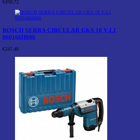
€
450,72
BOSCH SERRA CIRCULAR GKS 18 V-LI
060166H006
€
247,40