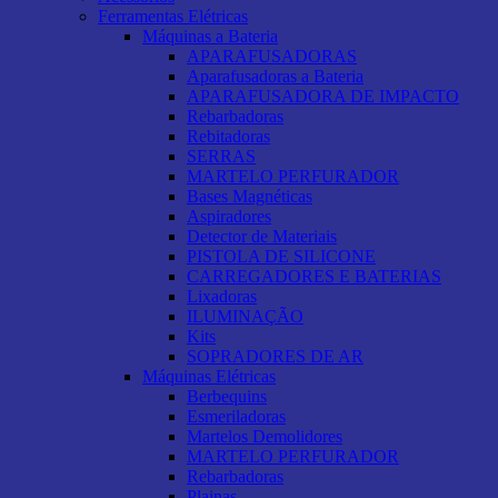
Ferramentas Elétricas
Máquinas a Bateria
APARAFUSADORAS
Aparafusadoras a Bateria
APARAFUSADORA DE IMPACTO
Rebarbadoras
Rebitadoras
SERRAS
MARTELO PERFURADOR
Bases Magnéticas
Aspiradores
Detector de Materiais
PISTOLA DE SILICONE
CARREGADORES E BATERIAS
Lixadoras
ILUMINAÇÃO
Kits
SOPRADORES DE AR
Máquinas Elétricas
Berbequins
Esmeriladoras
Martelos Demolidores
MARTELO PERFURADOR
Rebarbadoras
Plainas