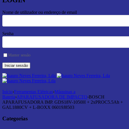
LOGIN
Nome de utilizador ou endereço de email
Senha
Manter sessão
Início
›
Ferramentas Elétricas
›
Máquinas a
Bateria
›
APARAFUSADORA DE IMPACTO
›
BOSCH
APARAFUSADORA IMP. GDS18V-1050H + 2xPROC5.5Ah +
GAL1880CV + L-BOXX 06019J8503
Categorias