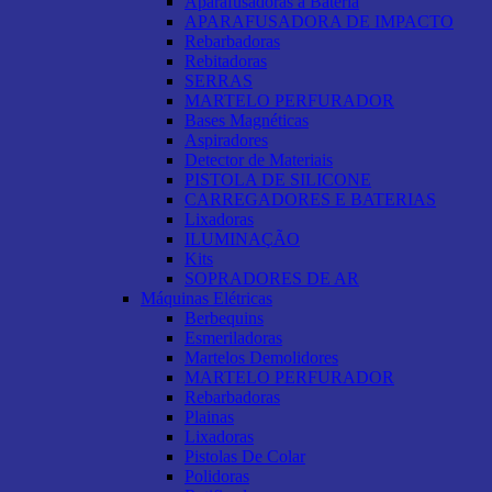
Aparafusadoras a Bateria
APARAFUSADORA DE IMPACTO
Rebarbadoras
Rebitadoras
SERRAS
MARTELO PERFURADOR
Bases Magnéticas
Aspiradores
Detector de Materiais
PISTOLA DE SILICONE
CARREGADORES E BATERIAS
Lixadoras
ILUMINAÇÃO
Kits
SOPRADORES DE AR
Máquinas Elétricas
Berbequins
Esmeriladoras
Martelos Demolidores
MARTELO PERFURADOR
Rebarbadoras
Plainas
Lixadoras
Pistolas De Colar
Polidoras