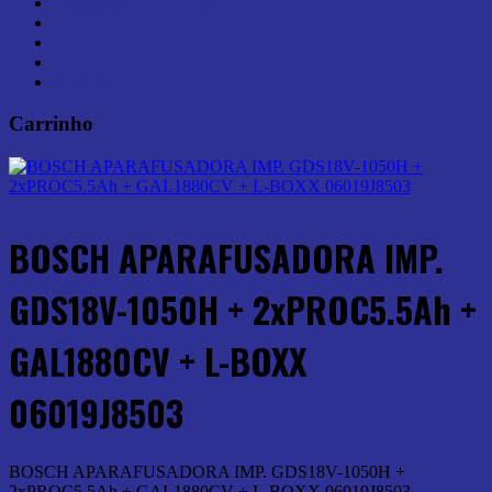
Abrasivos e Corte (181)
Armazenamento (7)
Ferramentas Elétricas (44)
Ferramentas Manuais (0)
Medição (6)
Carrinho
BOSCH APARAFUSADORA IMP.
GDS18V-1050H + 2xPROC5.5Ah +
GAL1880CV + L-BOXX
06019J8503
BOSCH APARAFUSADORA IMP. GDS18V-1050H +
2xPROC5.5Ah + GAL1880CV + L-BOXX 06019J8503