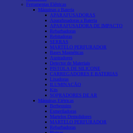
Ferramentas Elétricas
Máquinas a Bateria
APARAFUSADORAS
Aparafusadoras a Bateria
APARAFUSADORA DE IMPACTO
Rebarbadoras
Rebitadoras
SERRAS
MARTELO PERFURADOR
Bases Magnéticas
Aspiradores
Detector de Materiais
PISTOLA DE SILICONE
CARREGADORES E BATERIAS
Lixadoras
ILUMINAÇÃO
Kits
SOPRADORES DE AR
Máquinas Elétricas
Berbequins
Esmeriladoras
Martelos Demolidores
MARTELO PERFURADOR
Rebarbadoras
Plainas