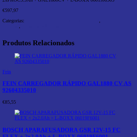
€
597,97
Categorias:
APARAFUSADORA DE IMPACTO
,
Ferramentas
Elétricas
,
Máquinas a Bateria
Produtos Relacionados
Fein
FEIN CARREGADOR RÁPIDO GAL1880 CV AS
92604335010
€
85,55
BOSCH APARAFUSADORA GSR 12V-15 FC
FLEX + 2x2.0Ah + L-BOXX 06019F6001