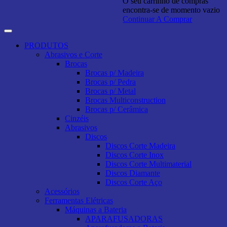
O seu carrinho de compras
encontra-se de momento vazio
Continuar A Comprar
PRODUTOS
Abrasivos e Corte
Brocas
Brocas p/ Madeira
Brocas p/ Pedra
Brocas p/ Metal
Brocas Multiconstruction
Brocas p/ Cerâmica
Cinzéis
Abrasivos
Discos
Discos Corte Madeira
Discos Corte Inox
Discos Corte Multimaterial
Discos Diamante
Discos Corte Aço
Acessórios
Ferramentas Elétricas
Máquinas a Bateria
APARAFUSADORAS