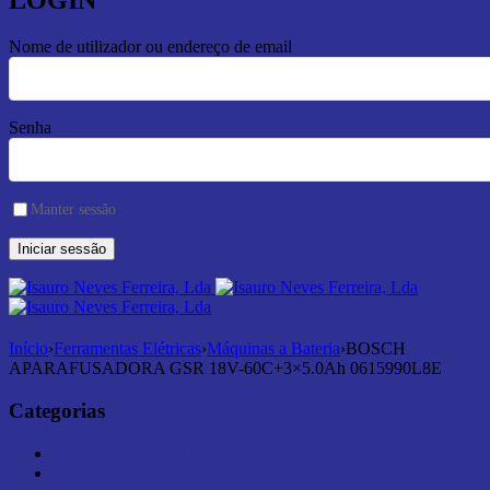
LOGIN
Nome de utilizador ou endereço de email
Senha
Manter sessão
Início
›
Ferramentas Elétricas
›
Máquinas a Bateria
›
BOSCH
APARAFUSADORA GSR 18V-60C+3×5.0Ah 0615990L8E
Categorias
Abrasivos e Corte (183)
Armazenamento (7)