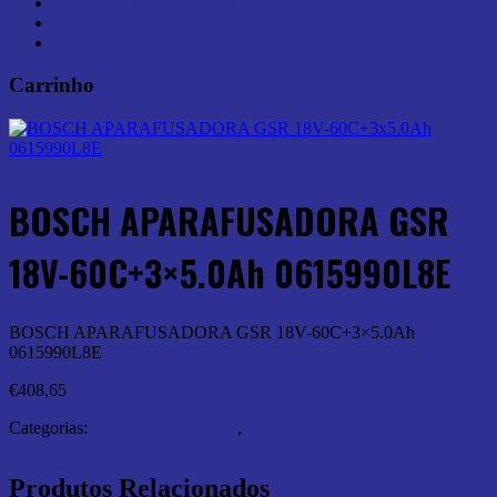
Ferramentas Elétricas (46)
Ferramentas Manuais (0)
Medição (6)
Carrinho
BOSCH APARAFUSADORA GSR
18V-60C+3×5.0Ah 0615990L8E
BOSCH APARAFUSADORA GSR 18V-60C+3×5.0Ah
0615990L8E
€
408,65
Categorias:
Ferramentas Elétricas
,
Máquinas a Bateria
Produtos Relacionados