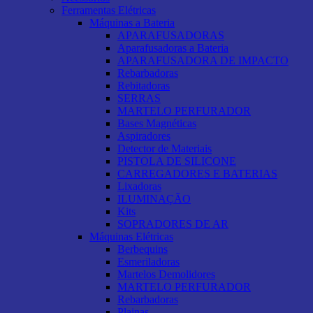
Ferramentas Elétricas
Máquinas a Bateria
APARAFUSADORAS
Aparafusadoras a Bateria
APARAFUSADORA DE IMPACTO
Rebarbadoras
Rebitadoras
SERRAS
MARTELO PERFURADOR
Bases Magnéticas
Aspiradores
Detector de Materiais
PISTOLA DE SILICONE
CARREGADORES E BATERIAS
Lixadoras
ILUMINAÇÃO
Kits
SOPRADORES DE AR
Máquinas Elétricas
Berbequins
Esmeriladoras
Martelos Demolidores
MARTELO PERFURADOR
Rebarbadoras
Plainas