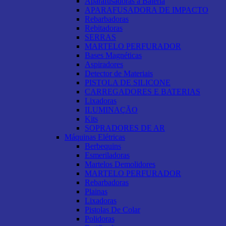
Aparafusadoras a Bateria
APARAFUSADORA DE IMPACTO
Rebarbadoras
Rebitadoras
SERRAS
MARTELO PERFURADOR
Bases Magnéticas
Aspiradores
Detector de Materiais
PISTOLA DE SILICONE
CARREGADORES E BATERIAS
Lixadoras
ILUMINAÇÃO
Kits
SOPRADORES DE AR
Máquinas Elétricas
Berbequins
Esmeriladoras
Martelos Demolidores
MARTELO PERFURADOR
Rebarbadoras
Plainas
Lixadoras
Pistolas De Colar
Polidoras