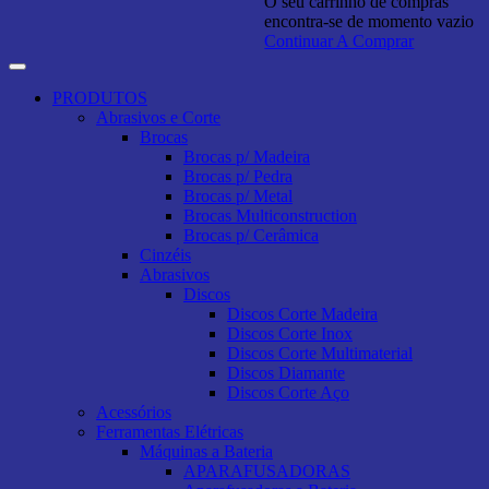
O seu carrinho de compras
encontra-se de momento vazio
Continuar A Comprar
PRODUTOS
Abrasivos e Corte
Brocas
Brocas p/ Madeira
Brocas p/ Pedra
Brocas p/ Metal
Brocas Multiconstruction
Brocas p/ Cerâmica
Cinzéis
Abrasivos
Discos
Discos Corte Madeira
Discos Corte Inox
Discos Corte Multimaterial
Discos Diamante
Discos Corte Aço
Acessórios
Ferramentas Elétricas
Máquinas a Bateria
APARAFUSADORAS