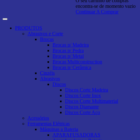
O seu carrinho de compras
encontra-se de momento vazio
Continuar A Comprar
PRODUTOS
Abrasivos e Corte
Brocas
Brocas p/ Madeira
Brocas p/ Pedra
Brocas p/ Metal
Brocas Multiconstruction
Brocas p/ Cerâmica
Cinzéis
Abrasivos
Discos
Discos Corte Madeira
Discos Corte Inox
Discos Corte Multimaterial
Discos Diamante
Discos Corte Aço
Acessórios
Ferramentas Elétricas
Máquinas a Bateria
APARAFUSADORAS