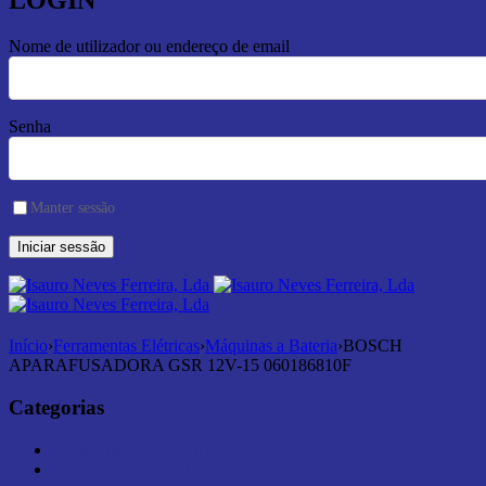
LOGIN
Nome de utilizador ou endereço de email
Senha
Manter sessão
Início
›
Ferramentas Elétricas
›
Máquinas a Bateria
›
BOSCH
APARAFUSADORA GSR 12V-15 060186810F
Categorias
Abrasivos e Corte (181)
Armazenamento (7)