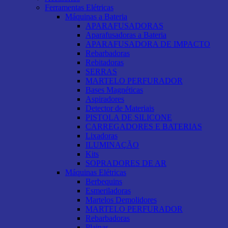
Ferramentas Elétricas
Máquinas a Bateria
APARAFUSADORAS
Aparafusadoras a Bateria
APARAFUSADORA DE IMPACTO
Rebarbadoras
Rebitadoras
SERRAS
MARTELO PERFURADOR
Bases Magnéticas
Aspiradores
Detector de Materiais
PISTOLA DE SILICONE
CARREGADORES E BATERIAS
Lixadoras
ILUMINAÇÃO
Kits
SOPRADORES DE AR
Máquinas Elétricas
Berbequins
Esmeriladoras
Martelos Demolidores
MARTELO PERFURADOR
Rebarbadoras
Plainas