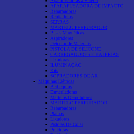
Aparafusadoras a Bateria
APARAFUSADORA DE IMPACTO
Rebarbadoras
Rebitadoras
SERRAS
MARTELO PERFURADOR
Bases Magnéticas
Aspiradores
Detector de Materiais
PISTOLA DE SILICONE
CARREGADORES E BATERIAS
Lixadoras
ILUMINAÇÃO
Kits
SOPRADORES DE AR
Máquinas Elétricas
Berbequins
Esmeriladoras
Martelos Demolidores
MARTELO PERFURADOR
Rebarbadoras
Plainas
Lixadoras
Pistolas De Colar
Polidoras