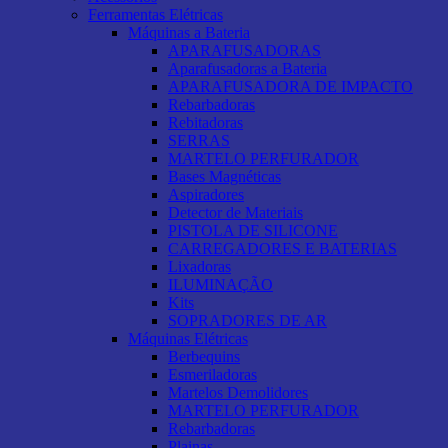
Ferramentas Elétricas
Máquinas a Bateria
APARAFUSADORAS
Aparafusadoras a Bateria
APARAFUSADORA DE IMPACTO
Rebarbadoras
Rebitadoras
SERRAS
MARTELO PERFURADOR
Bases Magnéticas
Aspiradores
Detector de Materiais
PISTOLA DE SILICONE
CARREGADORES E BATERIAS
Lixadoras
ILUMINAÇÃO
Kits
SOPRADORES DE AR
Máquinas Elétricas
Berbequins
Esmeriladoras
Martelos Demolidores
MARTELO PERFURADOR
Rebarbadoras
Plainas