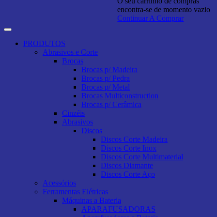
O seu carrinho de compras
encontra-se de momento vazio
Continuar A Comprar
PRODUTOS
Abrasivos e Corte
Brocas
Brocas p/ Madeira
Brocas p/ Pedra
Brocas p/ Metal
Brocas Multiconstruction
Brocas p/ Cerâmica
Cinzéis
Abrasivos
Discos
Discos Corte Madeira
Discos Corte Inox
Discos Corte Multimaterial
Discos Diamante
Discos Corte Aço
Acessórios
Ferramentas Elétricas
Máquinas a Bateria
APARAFUSADORAS