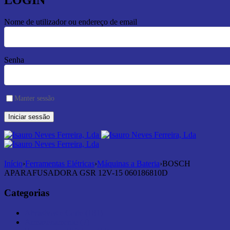
LOGIN
Nome de utilizador ou endereço de email
Senha
Manter sessão
Início
›
Ferramentas Elétricas
›
Máquinas a Bateria
›
BOSCH
APARAFUSADORA GSR 12V-15 060186810D
Categorias
Abrasivos e Corte (181)
Armazenamento (7)