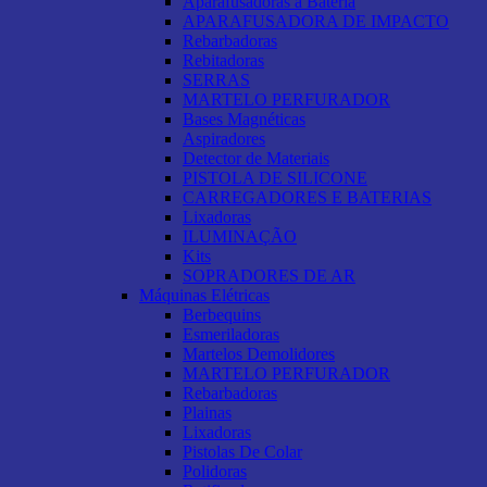
Aparafusadoras a Bateria
APARAFUSADORA DE IMPACTO
Rebarbadoras
Rebitadoras
SERRAS
MARTELO PERFURADOR
Bases Magnéticas
Aspiradores
Detector de Materiais
PISTOLA DE SILICONE
CARREGADORES E BATERIAS
Lixadoras
ILUMINAÇÃO
Kits
SOPRADORES DE AR
Máquinas Elétricas
Berbequins
Esmeriladoras
Martelos Demolidores
MARTELO PERFURADOR
Rebarbadoras
Plainas
Lixadoras
Pistolas De Colar
Polidoras