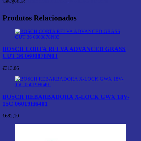
Categorias:
Ferramentas Elétricas
,
Máquinas a Bateria
Produtos Relacionados
BOSCH CORTA RELVA ADVANCED GRASS
CUT 36 0600878N03
€
313,86
BOSCH REBARBADORA X-LOCK GWX 18V-
15C 06019H6401
€
682,10