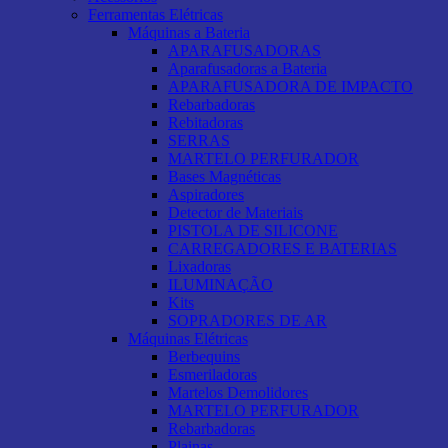
Ferramentas Elétricas
Máquinas a Bateria
APARAFUSADORAS
Aparafusadoras a Bateria
APARAFUSADORA DE IMPACTO
Rebarbadoras
Rebitadoras
SERRAS
MARTELO PERFURADOR
Bases Magnéticas
Aspiradores
Detector de Materiais
PISTOLA DE SILICONE
CARREGADORES E BATERIAS
Lixadoras
ILUMINAÇÃO
Kits
SOPRADORES DE AR
Máquinas Elétricas
Berbequins
Esmeriladoras
Martelos Demolidores
MARTELO PERFURADOR
Rebarbadoras
Plainas