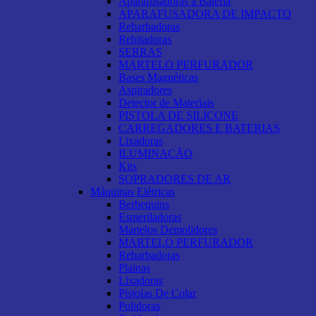
Aparafusadoras a Bateria
APARAFUSADORA DE IMPACTO
Rebarbadoras
Rebitadoras
SERRAS
MARTELO PERFURADOR
Bases Magnéticas
Aspiradores
Detector de Materiais
PISTOLA DE SILICONE
CARREGADORES E BATERIAS
Lixadoras
ILUMINAÇÃO
Kits
SOPRADORES DE AR
Máquinas Elétricas
Berbequins
Esmeriladoras
Martelos Demolidores
MARTELO PERFURADOR
Rebarbadoras
Plainas
Lixadoras
Pistolas De Colar
Polidoras