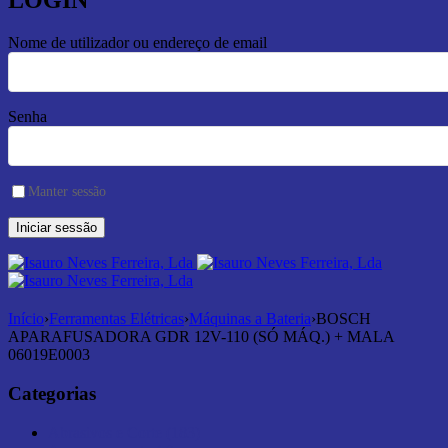
LOGIN
Nome de utilizador ou endereço de email
Senha
Manter sessão
Início
›
Ferramentas Elétricas
›
Máquinas a Bateria
›
BOSCH
APARAFUSADORA GDR 12V-110 (SÓ MÁQ.) + MALA
06019E0003
Categorias
Abrasivos e Corte (183)