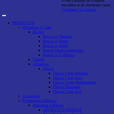
O seu carrinho de compras
encontra-se de momento vazio
Continuar A Comprar
PRODUTOS
Abrasivos e Corte
Brocas
Brocas p/ Madeira
Brocas p/ Pedra
Brocas p/ Metal
Brocas Multiconstruction
Brocas p/ Cerâmica
Cinzéis
Abrasivos
Discos
Discos Corte Madeira
Discos Corte Inox
Discos Corte Multimaterial
Discos Diamante
Discos Corte Aço
Acessórios
Ferramentas Elétricas
Máquinas a Bateria
APARAFUSADORAS