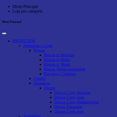
Menu Principal
Loja por categoria
Menu Principal
PRODUTOS
Abrasivos e Corte
Brocas
Brocas p/ Madeira
Brocas p/ Pedra
Brocas p/ Metal
Brocas Multiconstruction
Brocas p/ Cerâmica
Cinzéis
Abrasivos
Discos
Discos Corte Madeira
Discos Corte Inox
Discos Corte Multimaterial
Discos Diamante
Discos Corte Aço
Acessórios