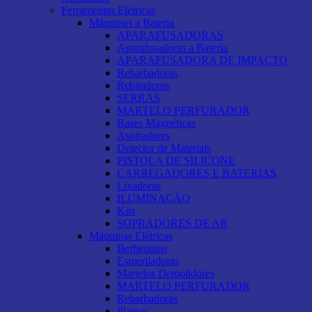
Ferramentas Elétricas
Máquinas a Bateria
APARAFUSADORAS
Aparafusadoras a Bateria
APARAFUSADORA DE IMPACTO
Rebarbadoras
Rebitadoras
SERRAS
MARTELO PERFURADOR
Bases Magnéticas
Aspiradores
Detector de Materiais
PISTOLA DE SILICONE
CARREGADORES E BATERIAS
Lixadoras
ILUMINAÇÃO
Kits
SOPRADORES DE AR
Máquinas Elétricas
Berbequins
Esmeriladoras
Martelos Demolidores
MARTELO PERFURADOR
Rebarbadoras
Plainas