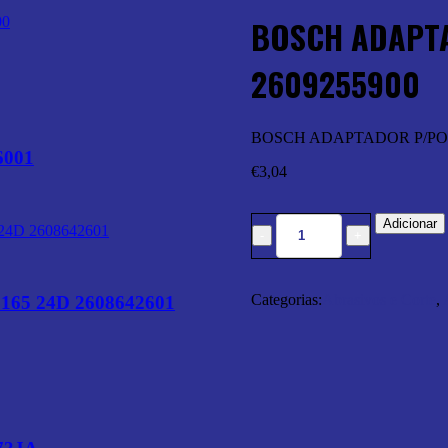
BOSCH ADAPT
2609255900
BOSCH ADAPTADOR P/PO
6001
€
3,04
Adicionar
Categorias:
Abrasivos e Corte
,
5 24D 2608642601