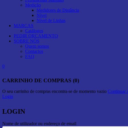
Medição
Medidores de Distância
Nível
Nível de Linhas
MARCAS
Catálogos
PEDIR ORÇAMENTO
SOBRE NÓS
Quem somos
Contactos
FAQ
0
CARRINHO DE COMPRAS (0)
O seu carrinho de compras encontra-se de momento vazio
Continuar
Login
LOGIN
Nome de utilizador ou endereço de email