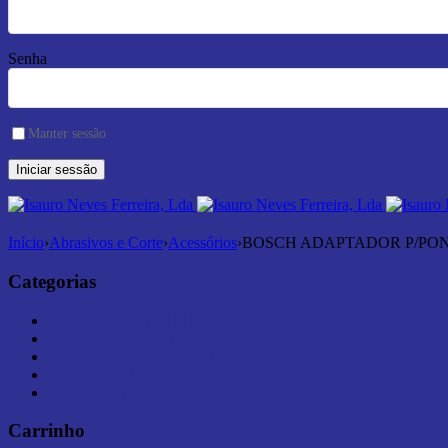
Senha
Manter sessão
Início
›
Abrasivos e Corte
›
Acessórios
›
BOSCH ADAPTADOR P/PON
Categorias
Abrasivos e Corte (181)
Armazenamento (7)
Ferramentas Elétricas (44)
Ferramentas Manuais (0)
Medição (6)
Carrinho