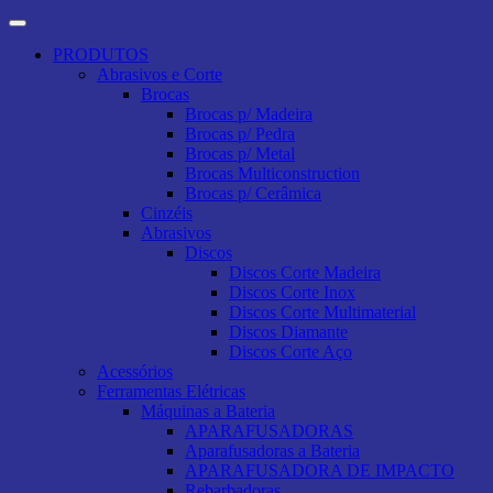
PRODUTOS
Abrasivos e Corte
Brocas
Brocas p/ Madeira
Brocas p/ Pedra
Brocas p/ Metal
Brocas Multiconstruction
Brocas p/ Cerâmica
Cinzéis
Abrasivos
Discos
Discos Corte Madeira
Discos Corte Inox
Discos Corte Multimaterial
Discos Diamante
Discos Corte Aço
Acessórios
Ferramentas Elétricas
Máquinas a Bateria
APARAFUSADORAS
Aparafusadoras a Bateria
APARAFUSADORA DE IMPACTO
Rebarbadoras