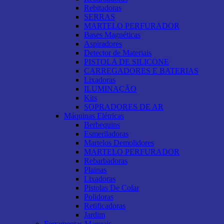
Rebitadoras
SERRAS
MARTELO PERFURADOR
Bases Magnéticas
Aspiradores
Detector de Materiais
PISTOLA DE SILICONE
CARREGADORES E BATERIAS
Lixadoras
ILUMINAÇÃO
Kits
SOPRADORES DE AR
Máquinas Elétricas
Berbequins
Esmeriladoras
Martelos Demolidores
MARTELO PERFURADOR
Rebarbadoras
Plainas
Lixadoras
Pistolas De Colar
Polidoras
Retificadoras
Jardim
Ferramentas Manuais