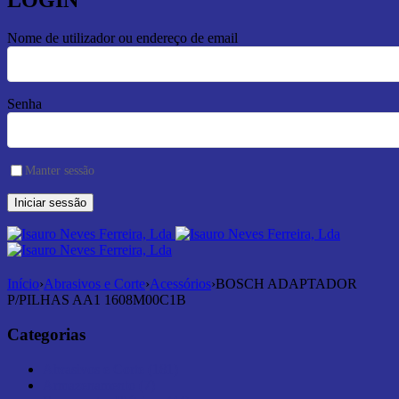
LOGIN
Nome de utilizador ou endereço de email
Senha
Manter sessão
Início
›
Abrasivos e Corte
›
Acessórios
›
BOSCH ADAPTADOR
P/PILHAS AA1 1608M00C1B
Categorias
Abrasivos e Corte (181)
Armazenamento (7)