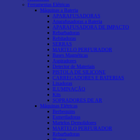
Ferramentas Elétricas
Máquinas a Bateria
APARAFUSADORAS
Aparafusadoras a Bateria
APARAFUSADORA DE IMPACTO
Rebarbadoras
Rebitadoras
SERRAS
MARTELO PERFURADOR
Bases Magnéticas
Aspiradores
Detector de Materiais
PISTOLA DE SILICONE
CARREGADORES E BATERIAS
Lixadoras
ILUMINAÇÃO
Kits
SOPRADORES DE AR
Máquinas Elétricas
Berbequins
Esmeriladoras
Martelos Demolidores
MARTELO PERFURADOR
Rebarbadoras
Plainas