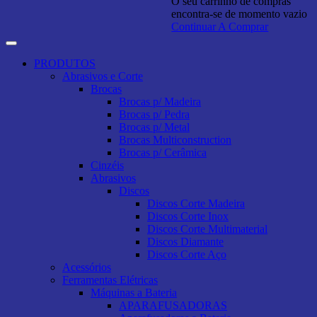
O seu carrinho de compras
encontra-se de momento vazio
Continuar A Comprar
PRODUTOS
Abrasivos e Corte
Brocas
Brocas p/ Madeira
Brocas p/ Pedra
Brocas p/ Metal
Brocas Multiconstruction
Brocas p/ Cerâmica
Cinzéis
Abrasivos
Discos
Discos Corte Madeira
Discos Corte Inox
Discos Corte Multimaterial
Discos Diamante
Discos Corte Aço
Acessórios
Ferramentas Elétricas
Máquinas a Bateria
APARAFUSADORAS