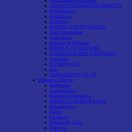
Aparafusadoras a Bateria
APARAFUSADORA DE IMPACTO
Rebarbadoras
Rebitadoras
SERRAS
MARTELO PERFURADOR
Bases Magnéticas
Aspiradores
Detector de Materiais
PISTOLA DE SILICONE
CARREGADORES E BATERIAS
Lixadoras
ILUMINAÇÃO
Kits
SOPRADORES DE AR
Máquinas Elétricas
Berbequins
Esmeriladoras
Martelos Demolidores
MARTELO PERFURADOR
Rebarbadoras
Plainas
Lixadoras
Pistolas De Colar
Polidoras